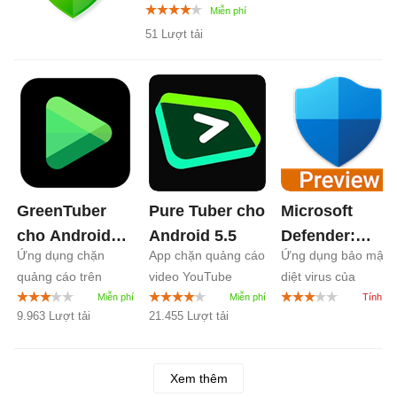
51 Lượt tải
GreenTuber
Pure Tuber cho
Microsoft
cho Android
Android
5.5
Defender:
Ứng dụng chặn
App chặn quảng cáo
Ứng dụng bảo mật,
0.1
Antivirus cho
quảng cáo trên
video YouTube
diệt virus của
Android
1.0
video
Microsoft
9.963 Lượt tải
21.455 Lượt tải
Xem thêm