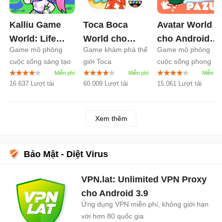
Kalliu Game
Toca Boca
Avatar World
World: Life
World cho
cho Android
Game mô phỏng
Game khám phá thế
Game mô phỏng
Story cho
Android
1.135
1.215
cuộc sống sáng tạo
giới Toca
cuộc sống phong
Android
8.75
cho trẻ em
cách cho trẻ em
16.637 Lượt tải
60.009 Lượt tải
15.061 Lượt tải
Xem thêm
Bảo Mật - Diệt Virus
VPN.lat: Unlimited VPN Proxy
cho Android
3.9
Ứng dụng VPN miễn phí, không giới hạn
với hơn 80 quốc gia