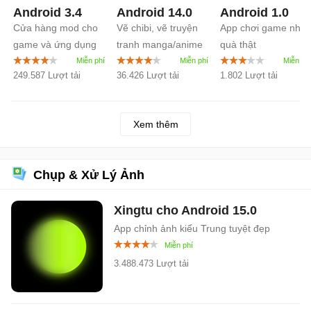
Android
3.4
Android
14.0
Android
1.0
Cửa hàng mod cho
Vẽ chibi, vẽ truyện
App chơi game nhậ
game và ứng dụng
tranh manga/anime
quà thật
Android
miễn phí
249.587 Lượt tải
36.426 Lượt tải
1.802 Lượt tải
Xem thêm
Chụp & Xử Lý Ảnh
Xingtu cho Android
15.0
App chỉnh ảnh kiểu Trung tuyệt đẹp
3.488.473 Lượt tải