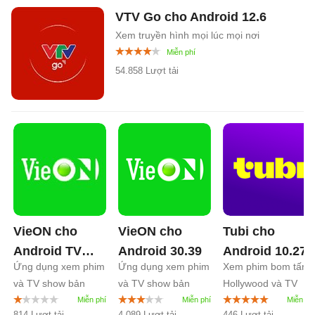
VTV Go cho Android
12.6
Xem truyền hình mọi lúc mọi nơi
54.858 Lượt tải
VieON cho
VieON cho
Tubi cho
Android TV
Android
30.39
Android
10.27
Ứng dụng xem phim
Ứng dụng xem phim
Xem phim bom tấn
31.0
và TV show bản
và TV show bản
Hollywood và TV
quyền
quyền
Show miễn phí
814 Lượt tải
4.089 Lượt tải
446 Lượt tải