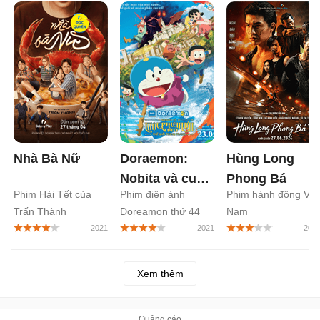
Nhà Bà Nữ
Doraemon:
Hùng Long
Nobita và cuộc
Phong Bá
Phim Hài Tết của
Phim điện ảnh
Phim hành động Việ
phiêu lưu vào
Trấn Thành
Doreamon thứ 44
Nam
thế giới trong
tranh
Xem thêm