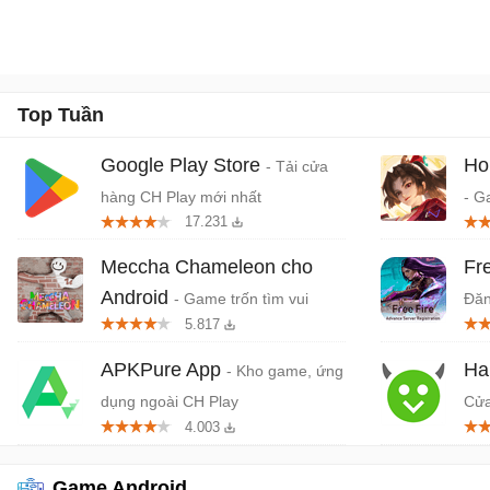
Top Tuần
Google Play Store
Ho
- Tải cửa
hàng CH Play mới nhất
- G
17.231
quố
Da
Meccha Chameleon cho
Fr
Android
- Game trốn tìm vui
Đăn
5.817
nhộn nhiều người chơi
APKPure App
Ha
- Kho game, ứng
dụng ngoài CH Play
Cửa
4.003
dụn
Game Android