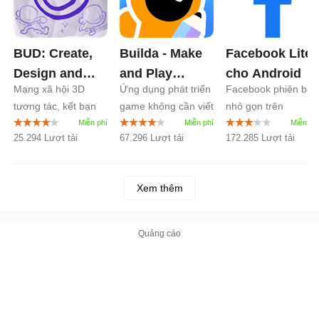
BUD: Create,
Builda - Make
Facebook Lite
Design and
and Play
cho Android
Mạng xã hội 3D
Ứng dụng phát triển
Facebook phiên bản
Play cho
Games cho
tương tác, kết bạn
game không cần viết
nhỏ gọn trên
Android
2.3
Android
1.78
và sáng tạo
mã
Android
25.294 Lượt tải
67.296 Lượt tải
172.285 Lượt tải
Xem thêm