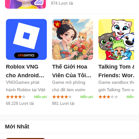
974 Lượt tải
Roblox VNG
Thế Giới Hoa
Talking Tom &
cho Android
Viên Của Tôi
Friends: World
VNGGames phát
Game mô phỏng
Game sandbox thế
2.732
cho Android
cho Android
hành Roblox tại Việt
chủ đề làm vườn
giới Talking Tom và
1.1
1.8
Nam
hoa
bạn bè
68.228 Lượt tải
881 Lượt tải
Mới Nhất