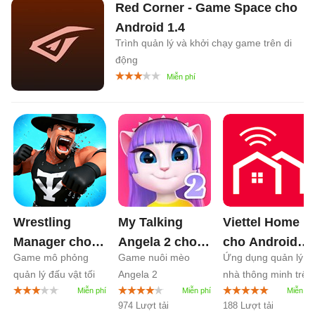
Red Corner - Game Space cho
Android
1.4
Trình quản lý và khởi chạy game trên di
động
Wrestling
My Talking
Viettel Home
Manager cho
Angela 2 cho
cho Android
Game mô phỏng
Game nuôi mèo
Ứng dụng quản lý
Android
1.1
Android
26.4
TV
1.4
quản lý đấu vật tối
Angela 2
nhà thông minh trên
thượng
SmartTV
974 Lượt tải
188 Lượt tải