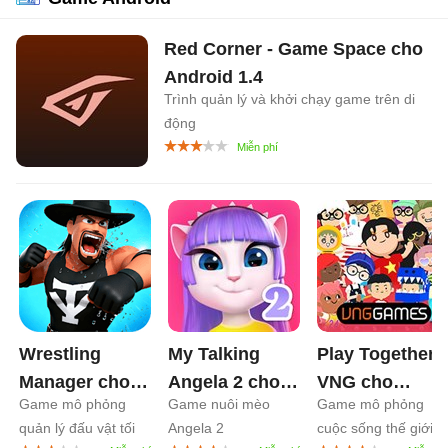
Red Corner - Game Space cho
Android
1.4
Trình quản lý và khởi chạy game trên di
động
Wrestling
My Talking
Play Together
Manager cho
Angela 2 cho
VNG cho
Game mô phỏng
Game nuôi mèo
Game mô phỏng
Android
1.1
Android
26.4
Android
2.30
quản lý đấu vật tối
Angela 2
cuộc sống thế giới