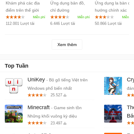
Khám phá các địa
Ứng dụng bản đồ,
Ứng dụng la bàn chỉ
3.3
điểm trên thế giới
chỉ đường
hướng chính xác
bằng hình ảnh vệ
trên di động
112.001 Lượt tải
6.446 Lượt tải
50.866 Lượt tải
tinh chính xác
Xem thêm
Top Tuần
UniKey
Cr
- Bộ gõ tiếng Việt trên
Windows phổ biến nhất
đán
25.527
cứn
Minecraft
Th
- Game sinh tồn
Bá
Những khối vuông kỳ diệu
23.497
Tiệ