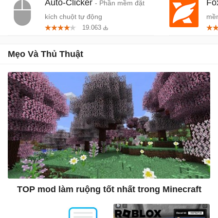
Auto-Clicker
Fo
- Phần mềm đặt
kích chuột tự động
mềm
19.063
miễ
Mẹo Và Thủ Thuật
TOP mod làm ruộng tốt nhất trong Minecraft