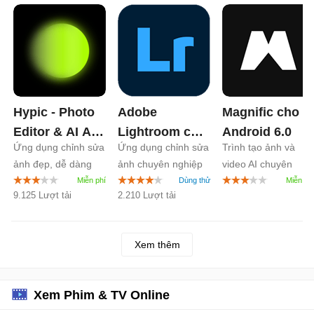
Hypic - Photo
Adobe
Magnific cho
Editor & AI Art
Lightroom cho
Android
6.0
Ứng dụng chỉnh sửa
Ứng dụng chỉnh sửa
Trình tạo ảnh và
cho Android
Android
11.3
ảnh đẹp, dễ dàng
ảnh chuyên nghiệp
video AI chuyên
9.0
trên Android
nghiệp
9.125 Lượt tải
2.210 Lượt tải
Xem thêm
Xem Phim & TV Online