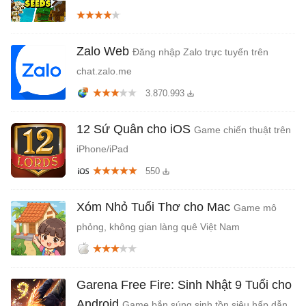
Zalo Web
Đăng nhập Zalo trực tuyến trên
chat.zalo.me
3.870.993
12 Sứ Quân cho iOS
Game chiến thuật trên
iPhone/iPad
550
Xóm Nhỏ Tuổi Thơ cho Mac
Game mô
phỏng, không gian làng quê Việt Nam
Garena Free Fire: Sinh Nhật 9 Tuổi cho
Android
Game bắn súng sinh tồn siêu hấp dẫn