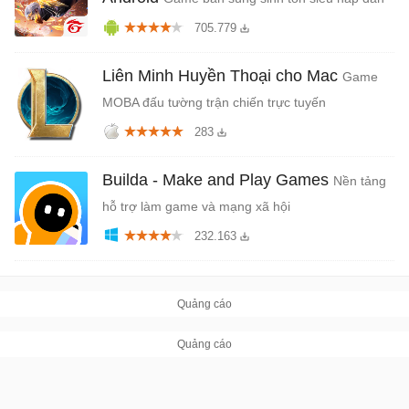
705.779
Liên Minh Huyền Thoại cho Mac
Game
MOBA đấu tường trận chiến trực tuyến
283
Builda - Make and Play Games
Nền tảng
hỗ trợ làm game và mạng xã hội
232.163