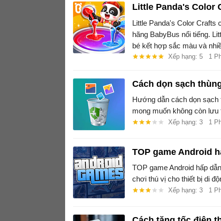
Little Panda's Color
Little Panda's Color Crafts
hãng BabyBus nổi tiếng. Lit
bé kết hợp sắc màu và nhiều
Xếp hạng: 5
1 P
Cách dọn sạch thùng 
Hướng dẫn cách dọn sạch th
mong muốn không còn lưu t
Xếp hạng: 3
1 P
TOP game Android hấ
TOP game Android hấp dẫn n
chơi thú vị cho thiết bị di 
Xếp hạng: 3
1 P
Cách tăng tốc điện t