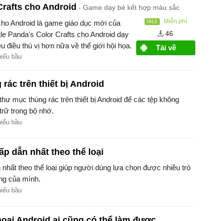
 Crafts cho Android
Game dạy bé kết hợp màu sắc
Miễn phí
 cho Android là game giáo dục mới của
46
tle Panda's Color Crafts cho Android dạy
 điều thú vị hơn nữa về thế giới hội họa.
Tải về
hiếu bầu
rác trên thiết bị Android
ư mục thùng rác trên thiết bị Android để các tệp không
rữ trong bộ nhớ.
hiếu bầu
p dẫn nhất theo thể loại
hất theo thể loại giúp người dùng lựa chọn được nhiều trò
động của mình.
hiếu bầu
hoại Android ai cũng có thể làm được