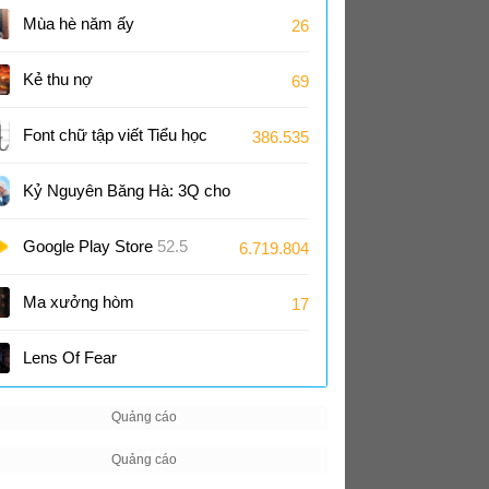
tốt hơn?
Mùa hè năm ấy
26
Kẻ thu nợ
69
Font chữ tập viết Tiểu học
386.535
Kỷ Nguyên Băng Hà: 3Q cho
iOS
Google Play Store
52.5
6.719.804
Ma xưởng hòm
17
Lens Of Fear