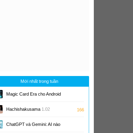
Mới nhất trong tuần
Magic Card Era cho Android
1.300
Hachishakusama
1.02
166
ChatGPT và Gemini: AI nào