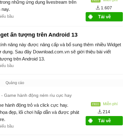
 trong những ứng dụng livestream trên
1.607
 nay.
hiếu bầu
Tải về
et ấn tượng trên Android 13
 tính năng này được nâng cấp và bổ sung thêm nhiều Widget
ử dụng. Sau đây Download.com.vn sẽ giới thiệu bài viết
ượng trên Android 13.
hiếu bầu
Game hành động ném rìu cực hay
Miễn phí
e hành động trỏ và click cực hay.
214
họa đẹp, lối chơi hấp dẫn và được phát
re.
Tải về
hiếu bầu