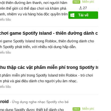
Miễn phí
à một thiên đường âm thanh, nơi người hâm
27
trên thế giới có thể dạo chơi và khám phá
hanh, nhiệm vụ và hàng hóa độc quyền trên
Tải về
hiếu bầu
hơi game Spotify Island - thiên đường dành cho n
 game Spotify Island trong Roblox, thiên đường dành cho
Spotify phát triển, với nhiều nội dung hấp dẫn.
hiếu bầu
u thập các vật phẩm miễn phí trong Spotify Island
phẩm miễn phí trong Spotify Island trên Roblox - trò chơi
m phá và giai điệu dành cho người yêu âm nhạc.
hiếu bầu
roid
Ứng dụng nghe nhạc Spotify cho bé
Miễn phí
 ứng dụng Spotify được thiết kế dành cho