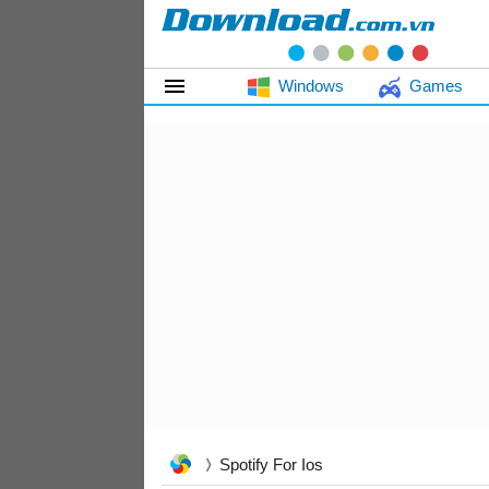
Windows
Games
Spotify For Ios