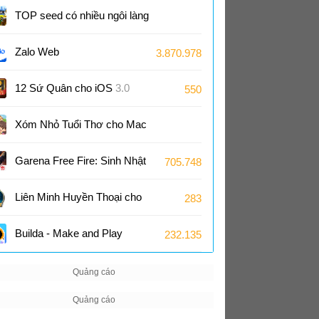
Ngôi sao năm cánh triệu đô
TOP seed có nhiều ngôi làng
trong Minecraft 1.21
Zalo Web
3.870.978
12 Sứ Quân cho iOS
3.0
550
Xóm Nhỏ Tuổi Thơ cho Mac
1.0
Garena Free Fire: Sinh Nhật
705.748
9 Tuổi cho Android
1.130
Liên Minh Huyền Thoại cho
283
Mac
26.17
Builda - Make and Play
232.135
Games