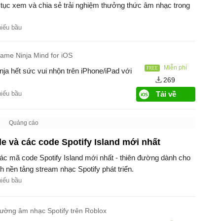
p tục xem và chia sẻ trải nghiệm thưởng thức âm nhạc trong
hiếu bầu
ame Ninja Mind for iOS
Miễn phí
ja hết sức vui nhộn trên iPhone/iPad với
269
hiếu bầu
Tải về
 và các code Spotify Island mới nhất
c mã code Spotify Island mới nhất - thiên đường dành cho
 nền tảng stream nhạc Spotify phát triển.
hiếu bầu
ường âm nhạc Spotify trên Roblox