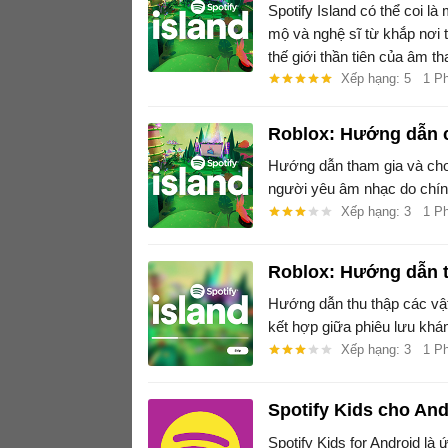
Spotify Island có thể coi l
mộ và nghệ sĩ từ khắp nơi 
thế giới thần tiên của âm t
Roblox.
Xếp hạng: 5
1 P
Roblox: Hướng dẫn c
Hướng dẫn tham gia và chơi
người yêu âm nhạc do chính 
Xếp hạng: 3
1 P
Roblox: Hướng dẫn th
Hướng dẫn thu thập các vật 
kết hợp giữa phiêu lưu khá
Xếp hạng: 3
1 P
Spotify Kids cho And
Spotify Kids for Android là