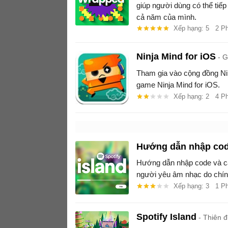
giúp người dùng có thể tiế
cả năm của mình.
Xếp hạng: 5
2 P
Ninja Mind for iOS
G
Tham gia vào cộng đồng Nin
game Ninja Mind for iOS.
Xếp hạng: 2
4 P
Hướng dẫn nhập code
Hướng dẫn nhập code và cá
người yêu âm nhạc do chính
Xếp hạng: 3
1 P
Spotify Island
Thiên đ