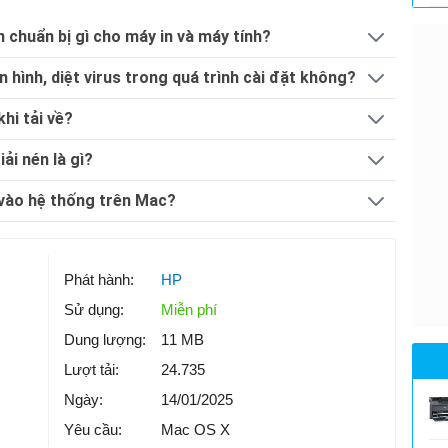
 chuẩn bị gì cho máy in và máy tính?
 hình, diệt virus trong quá trình cài đặt không?
khi tải về?
iải nén là gì?
vào hệ thống trên Mac?
Phát hành:
HP
Sử dụng:
Miễn phí
Dung lượng:
11 MB
Lượt tải:
24.735
Ngày:
14/01/2025
Yêu cầu:
Mac OS X