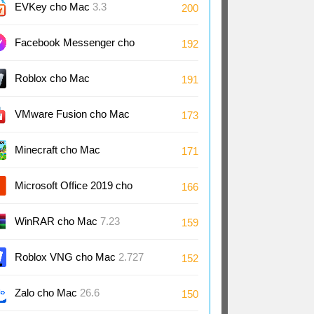
EVKey cho Mac
3.3
200
Facebook Messenger cho
192
Mac
Roblox cho Mac
191
VMware Fusion cho Mac
173
13.6
Minecraft cho Mac
171
Microsoft Office 2019 cho
166
Mac
WinRAR cho Mac
7.23
159
Roblox VNG cho Mac
2.727
152
Zalo cho Mac
26.6
150