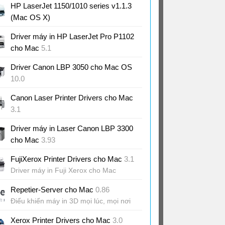
HP LaserJet 1150/1010 series v1.1.3
(Mac OS X)
Driver máy in HP LaserJet Pro P1102
cho Mac
5.1
Trình điều khiển máy in
Driver Canon LBP 3050 cho Mac OS
10.0
Driver máy in Canon Laser Shot
Canon Laser Printer Drivers cho Mac
LBP3050
3.1
Driver máy in Canon Laser cho Mac
Driver máy in Laser Canon LBP 3300
cho Mac
3.93
Bộ driver cho máy in Canon 3300
FujiXerox Printer Drivers cho Mac
3.1
Driver máy in Fuji Xerox cho Mac
Repetier-Server cho Mac
0.86
Điểu khiển máy in 3D mọi lúc, mọi nơi
Xerox Printer Drivers cho Mac
3.0