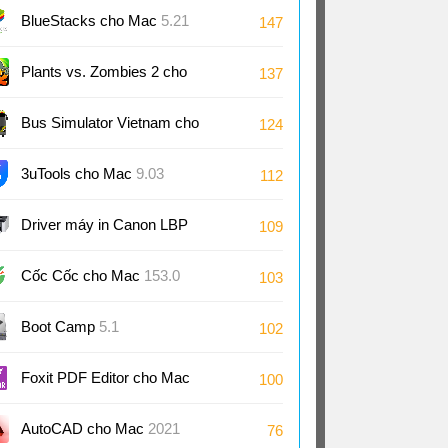
BlueStacks cho Mac
5.21
147
Plants vs. Zombies 2 cho
137
Mac
Bus Simulator Vietnam cho
124
Mac
3uTools cho Mac
9.03
112
Driver máy in Canon LBP
109
2900/2900B CAPT cho Mac
Cốc Cốc cho Mac
153.0
103
3.90
Boot Camp
5.1
102
Foxit PDF Editor cho Mac
100
2025.2
AutoCAD cho Mac
2021
76