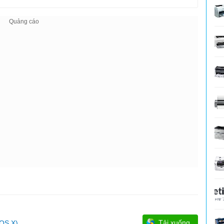
Tải xuống
 OS X)