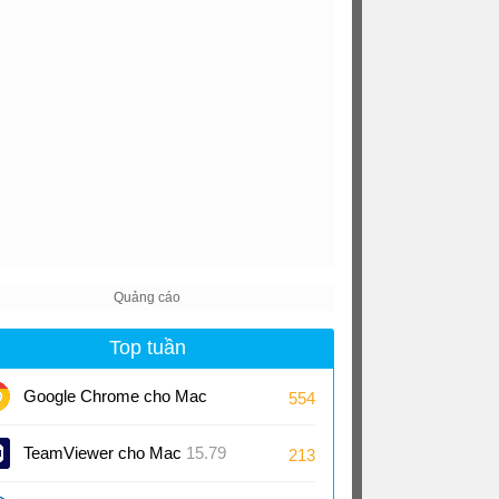
Top tuần
Google Chrome cho Mac
554
151
TeamViewer cho Mac
15.79
213