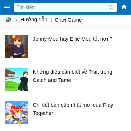
-
Hướng dẫn
Chơi Game
Phầ
mềm
Jenny Mod hay Ellie Mod tốt hơn?
gam
miễ
phí
cho
Những điều cần biết về Trait trong
Win
Catch and Tame
Mac
iOS,
Andr
Chi tiết bản cập nhật mới của Play
Together