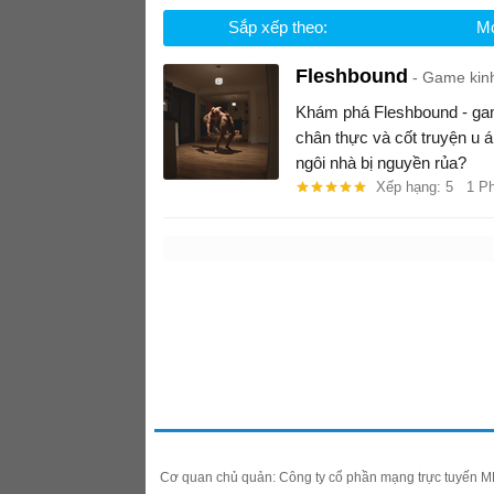
Sắp xếp theo:
Mớ
Fleshbound
Game kinh
Khám phá Fleshbound - game
chân thực và cốt truyện u 
ngôi nhà bị nguyền rủa?
Xếp hạng: 5
1 P
Cơ quan chủ quản: Công ty cổ phần mạng trực tuyến 