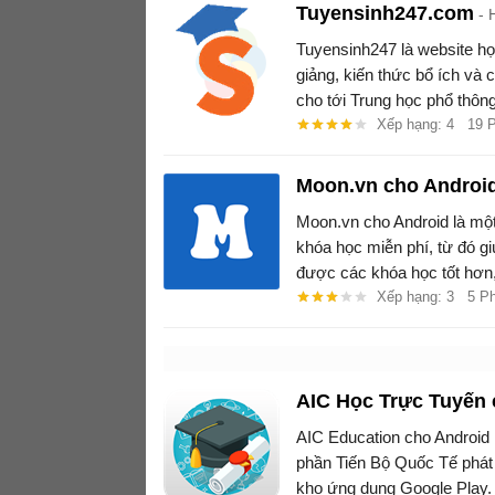
Tuyensinh247.com
Tuyensinh247 là website học
giảng, kiến thức bổ ích và 
cho tới Trung học phổ thông
Xếp hạng: 4
19 
Moon.vn cho Androi
Moon.vn cho Android là một
khóa học miễn phí, từ đó gi
được các khóa học tốt hơn, 
Xếp hạng: 3
5 P
AIC Học Trực Tuyến 
AIC Education cho Android 
phần Tiến Bộ Quốc Tế phát 
kho ứng dụng Google Play.