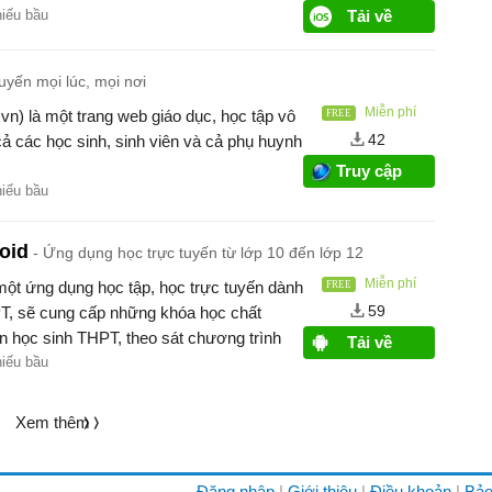
hiếu bầu
Tải về
uyến mọi lúc, mọi nơi
Miễn phí
n) là một trang web giáo dục, học tập vô
42
cả các học sinh, sinh viên và cả phụ huynh
Truy cập
hiếu bầu
oid
Ứng dụng học trực tuyến từ lớp 10 đến lớp 12
Miễn phí
một ứng dụng học tập, học trực tuyến dành
59
PT, sẽ cung cấp những khóa học chất
 học sinh THPT, theo sát chương trình
Tải về
 cũng như đem đến phương pháp học tập
hiếu bầu
Xem thêm
Đăng nhập
Giới thiệu
Điều khoản
Bảo