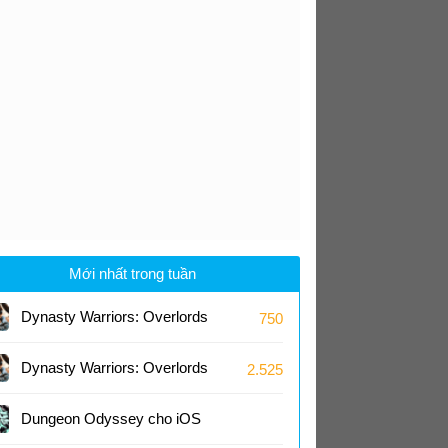
Mới nhất trong tuần
Dynasty Warriors: Overlords
750
cho iOS
1.0
Dynasty Warriors: Overlords
2.525
cho Android
1.0
Dungeon Odyssey cho iOS