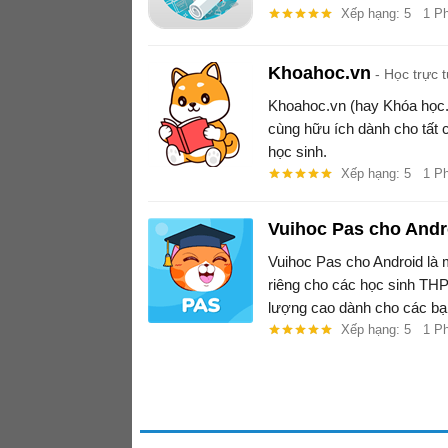
Xếp hạng: 5
1 P
Khoahoc.vn
Học trực t
Khoahoc.vn (hay Khóa học.v
cùng hữu ích dành cho tất 
học sinh.
Xếp hạng: 5
1 P
Vuihoc Pas cho Andr
Vuihoc Pas cho Android là 
riêng cho các học sinh TH
lượng cao dành cho các bạn
giảng dạy của bộ giáo dục
Xếp hạng: 5
1 P
cá nhân hóa.