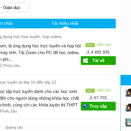
 - Giáo dục
i nhất
Tải nhiều nhất
 dụng học trực tuyến, họp online
Miễn phí
om, là ứng dụng học trực tuyến và họp hội
4.492.935
 máy tính. Tải Zoom cho PC để học online,
 phí...
Tải về
62 Phiếu bầu
rực tuyến từ lớp 10 đến lớp 12
Miễn phí
ọc tập trực tuyến dành cho các học sinh
67.703
đến cho người dùng những khóa học chất
chính, cùng với các khóa luyện thi THPT
Truy cập
c tiếng Anh.
 Phiếu bầu