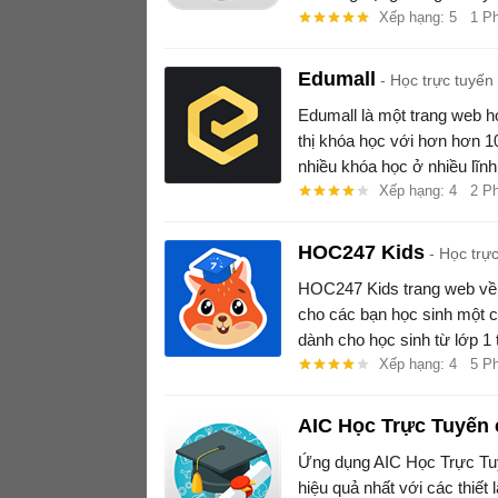
Xếp hạng: 5
1 P
Edumall
Học trực tuyến
Edumall là một trang web họ
thị khóa học với hơn hơn 1
nhiều khóa học ở nhiều lĩn
Xếp hạng: 4
2 P
HOC247 Kids
Học trực
HOC247 Kids trang web về 
cho các bạn học sinh một có
dành cho học sinh từ lớp 1 t
Xếp hạng: 4
5 P
AIC Học Trực Tuyến 
Ứng dụng AIC Học Trực Tuyế
hiệu quả nhất với các thiết 