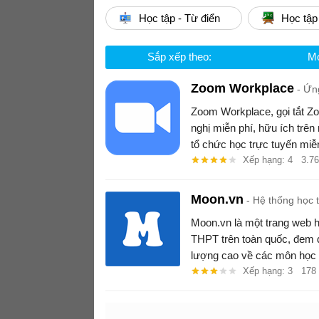
Học tập - Từ điển
Học tập
Sắp xếp theo:
Mớ
Zoom Workplace
Ứng
Zoom Workplace, gọi tắt Zo
nghị miễn phí, hữu ích trên
tổ chức học trực tuyến miễn
Xếp hạng: 4
3.7
Moon.vn
Hệ thống học t
Moon.vn là một trang web h
THPT trên toàn quốc, đem 
lượng cao về các môn học 
Quốc Gia và những khóa họ
Xếp hạng: 3
178