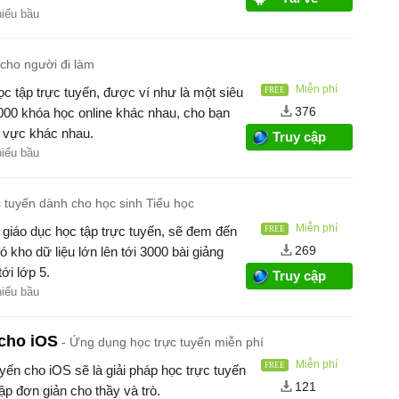
hiếu bầu
 cho người đi làm
Miễn phí
c tập trực tuyến, được ví như là một siêu
376
000 khóa học online khác nhau, cho bạn
h vực khác nhau.
Truy cập
hiếu bầu
 tuyến dành cho học sinh Tiểu học
Miễn phí
giáo dục học tập trực tuyến, sẽ đem đến
269
 kho dữ liệu lớn lên tới 3000 bài giảng
ới lớp 5.
Truy cập
hiếu bầu
cho iOS
Ứng dụng học trực tuyến miễn phí
Miễn phí
n cho iOS sẽ là giải pháp học trực tuyến
121
lập đơn giản cho thầy và trò.