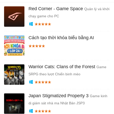
Red Corner - Game Space
Quản lý và khởi
chạy game cho PC
Cách tạo thời khóa biểu bằng AI
Warrior Cats: Clans of the Forest
Game
SRPG theo lượt Chiến binh mèo
Japan Stigmatized Property 3
Game kinh
dị giám sát nhà ma Nhật Bản JSP3