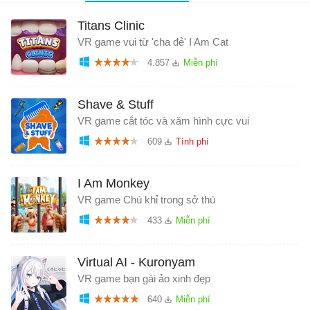
Titans Clinic
VR game vui từ 'cha đẻ' I Am Cat
4.857
Shave & Stuff
VR game cắt tóc và xăm hình cực vui
609
I Am Monkey
VR game Chú khỉ trong sở thú
433
Virtual AI - Kuronyam
VR game bạn gái ảo xinh đẹp
640