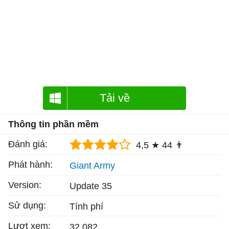
Tải về
Thông tin phần mềm
Đánh giá:
4,5 ★
44 👨
Phát hành:
Giant Army
Version:
Update 35
Sử dụng:
Tính phí
Lượt xem:
32.082