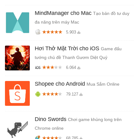
MindManager cho Mac
Tạo bản đồ tư duy
đa năng trên máy Mac
5.903
Hơi Thở Mặt Trời cho iOS
Game đấu
tướng chủ đề Thanh Gươm Diệt Quỷ
6.064
Shopee cho Android
Mua Sắm Online
79.127
Dino Swords
Chơi game khủng long trên
Chrome online
68.785