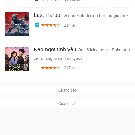
Last Harbor
Game kinh dị sinh tồn thế giới mở
114
Kẹo ngọt tình yêu
Our Sticky Love - Phim tình
cảm, lãng mạn Hàn Quốc
317