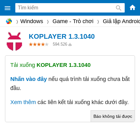
-
Windows
Game - Trò chơi
Giả lập Androi
Phầ
mềm
KOPLAYER 1.3.1040
gam
594.526
miễ
phí
Tải xuống
KOPLAYER 1.3.1040
cho
Win
Nhấn vào đây
nếu quá trình tải xuống chưa bắt
Mac
đầu.
iOS,
Xem thêm
các liên kết tải xuống khác dưới đây.
Andr
Báo không tải được