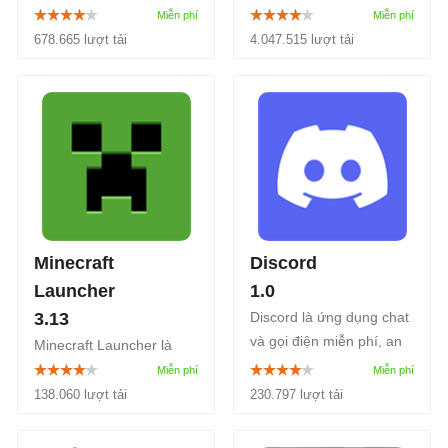
game thủ. Tải Steam cho
mang tên Garena 2.0 có
PC mang đến cho họ khả
giao diện dạng phẳng
678.665 lượt tải
4.047.515 lượt tải
năng kết nối với dữ liệu
hiện đại, tương thích
game khổng lồ từ các
hoàn toàn với Garena+
bản demo chơi thử, chơi
(Garena Plus)
game miễn phí...
Minecraft
Discord
Launcher
1.0
3.13
Discord là ứng dụng chat
và gọi điện miễn phí, an
Minecraft Launcher là
toàn cho game thủ. Thay
chương trình đăng nhập
vì phải trả phí để sử dụng
và cài đặt game Minecraft
138.060 lượt tải
230.797 lượt tải
TeamSpeak, bạn có thể
tiện lợi trên máy tính.
đơn giản hóa dịch vụ chat
Minecraft Launcher sẽ tải