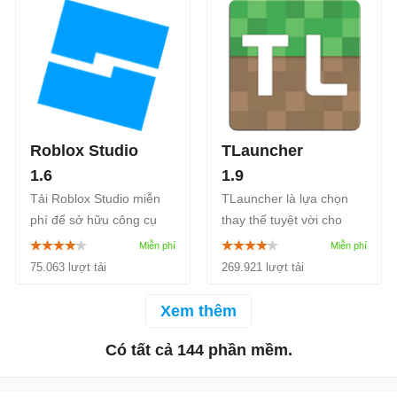
cho game thủ với Discord
gói Java chính, bao gồm
miễn phí.
minecraft.jar với code và
tài nguyên game khác.
Roblox Studio
TLauncher
1.6
1.9
Tải Roblox Studio miễn
TLauncher là lựa chọn
phí để sở hữu công cụ
thay thế tuyệt vời cho
xây dựng và thiết kế sáng
Minecraft Launcher, hỗ
tạo của Roblox để bạn
trợ cài đặt game
75.063 lượt tải
269.921 lượt tải
phát triển game của riêng
Minecraft các phiên bản,
mình dựa trên những tài
cài Minecraft Skin,
Xem thêm
nguyên sẵn có từ Roblox.
Minecraft Mod… để trải
nghiệm thế giới mở theo
Có tất cả 144 phần mềm.
nhiều cách.