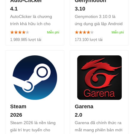
Auto-Clicker
Genymotion
4.1
3.10
AutoClicker là chương
Genymotion 3.10.0 là
trình khá hữu ích cho
ứng dụng giả lập Android
những ai muốn tự động
trên máy tính với hiệu
click chuột như trong một
suất 3D cao. Download
1.989.985 lượt tải
173.100 lượt tải
số trò chơi hay chương
Genymotion cho phép
trình ứng dụng. Auto-
người sử dụng kiểm soát
Clicker hoàn toàn miễn
đầy đủ các thiết bị
phí.
Android.
Steam
Garena
2026
2.0
Steam 2026 là nền tảng
Garena đã chính thức ra
giải trí trực tuyến cho
mắt mang phiên bản mới