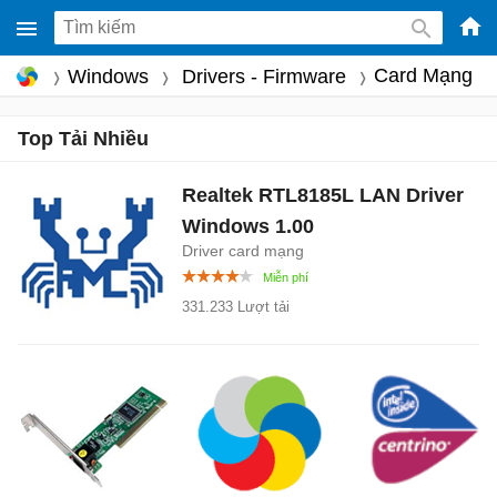
-
Card Mạng
Windows
Drivers - Firmware
Phầ
mềm
Top Tải Nhiều
gam
miễ
Realtek RTL8185L LAN Driver
phí
Windows
1.00
cho
Driver card mạng
Win
Mac
331.233 Lượt tải
iOS,
Andr