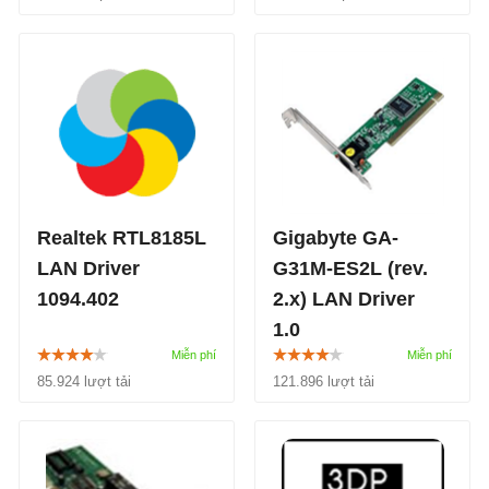
Intel (R) PRO/1000, và
Phiên bản 6.49 là một
Intel (R) các adapter
bản phát hành vá lỗi.
PRO/10GbE và các kết
nối mạng tích hợp.
Realtek RTL8185L
Gigabyte GA-
LAN Driver
G31M-ES2L (rev.
1094.402
2.x) LAN Driver
1.0
Gigabyte GA-G31M-ES2L
85.924 lượt tải
121.896 lượt tải
(rev. 2.x) LAN Driver