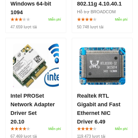
Windows 64-bit
802.11g 4.10.40.1
1094
Hỗ trợ BROADCOM
Wireless 802.11b và
802.11g...
47.659 lượt tải
50.748 lượt tải
Intel PROSet
Realtek RTL
Network Adapter
Gigabit and Fast
Driver Set
Ethernet NIC
20.10
Driver 6.49
Driver trình điều khiển
Driver cho các dòng
67.469 lượt tải
119.473 lượt tải
cho Intel (R) PRO/100,
RTL8139/810x/8169/8110.