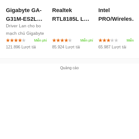
Gigabyte GA-
Realtek
Intel
G31M-ES2L
RTL8185L LAN
PRO/Wireless
Driver Lan cho bo
(rev. 2.x) LAN
Driver 1094.402
2200BG/2915A
mạch chủ Gigabyte
Driver
1.0
/3945ABG
GA-G31M-ES2L
/3965ABG
121.896 Lượt tải
85.924 Lượt tải
65.987 Lượt tải
10.5.1.75