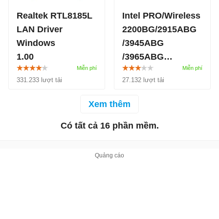
Realtek RTL8185L
Intel PRO/Wireless
LAN Driver
2200BG/2915ABG
Windows
/3945ABG
1.00
/3965ABG
Realtek RTL8185L LAN
10.5.1.75
331.233 lượt tải
27.132 lượt tải
Driver Windows là bộ
Driver card mạng hữu ích
Xem thêm
cho máy tính Windows.
Realtek RTL8185L LAN
Có tất cả 16 phần mềm.
Driver Windows là bộ
Driver dành cho card
mạng Realtek RTL8185L.