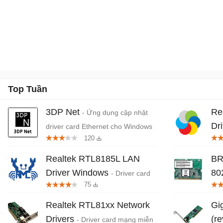
Top Tuần
3DP Net
Re
- Ứng dụng cập nhật
Dr
driver card Ethernet cho Windows
120
Realtek RTL8185L LAN
BR
Driver Windows
80
- Driver card
75
4.
mạng
Realtek RTL81xx Network
Gi
Drivers
(re
- Driver card mạng miễn