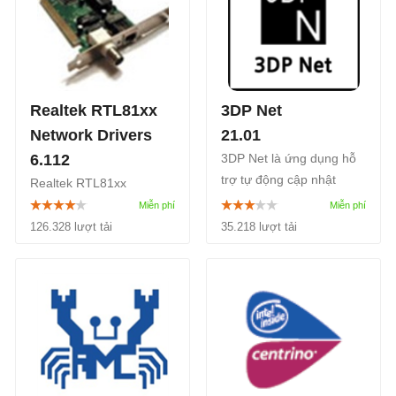
Realtek RTL81xx
3DP Net
Network Drivers
21.01
6.112
3DP Net là ứng dụng hỗ
trợ tự động cập nhật
Realtek RTL81xx
driver card Ethernet bằng
Network Drivers for
cách gợi ý các driver có
Windows
126.328 lượt tải
35.218 lượt tải
sẵn cho người dùng.
8.1/8/7/Vista/XP/2000/98/ME.