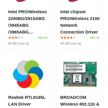
Intel PRO/Wireless
Intel chipset
2200BG/2915ABG
PRO/Wireless 2100
/3945ABG
Network
/3965ABG
Connection Driver
10.5.1.75
7.1
65.987 lượt tải
39.256 lượt tải
Intel chipset
PRO/Wireless 2100
Network Connection
Driver
Realtek RTL8185L
BROADCOM
LAN Driver
Wireless 802.11b &