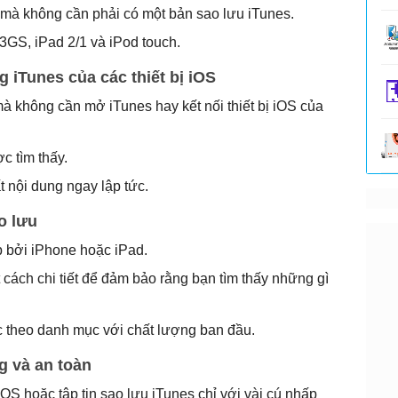
e mà không cần phải có một bản sao lưu
iTunes
.
3GS, iPad 2/1 và iPod touch.
g iTunes của các thiết bị iOS
không cần mở iTunes hay kết nối thiết bị iOS của
c tìm thấy.
t nội dung ngay lập tức.
o lưu
p bởi iPhone hoặc iPad.
cách chi tiết để đảm bảo rằng bạn tìm thấy những gì
ác theo danh mục với chất lượng ban đầu.
g và an toàn
 iOS hoặc tập tin sao lưu iTunes chỉ với vài cú nhấp