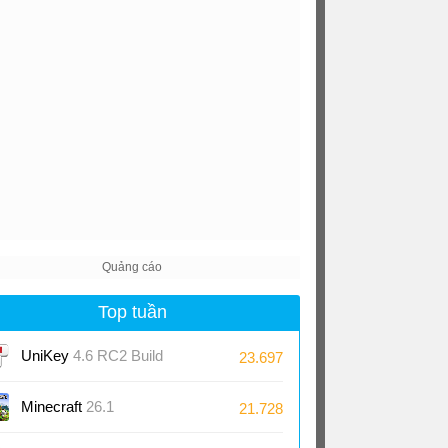
Top tuần
UniKey
4.6 RC2 Build
23.697
230919
Minecraft
26.1
21.728