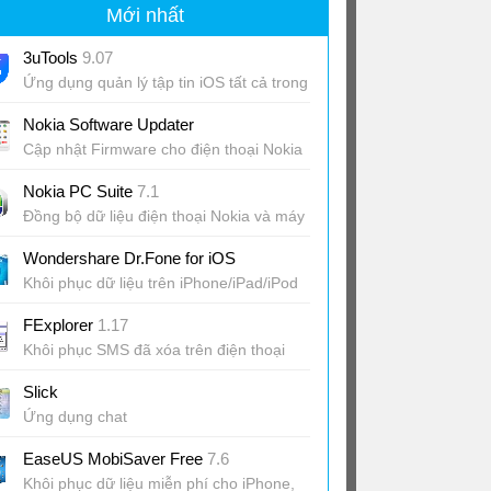
Mới nhất
3uTools
9.07
Ứng dụng quản lý tập tin iOS tất cả trong
một
Nokia Software Updater
Cập nhật Firmware cho điện thoại Nokia
Nokia PC Suite
7.1
Đồng bộ dữ liệu điện thoại Nokia và máy
tính
Wondershare Dr.Fone for iOS
Khôi phục dữ liệu trên iPhone/iPad/iPod
touch
FExplorer
1.17
Khôi phục SMS đã xóa trên điện thoại
Nokia
Slick
Ứng dụng chat
EaseUS MobiSaver Free
7.6
Khôi phục dữ liệu miễn phí cho iPhone,