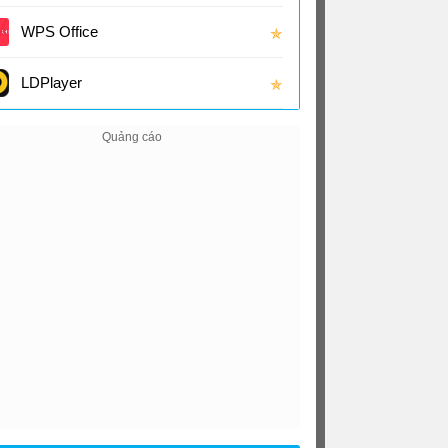
(16.0
WPS Office
✯
LDPlayer
✯