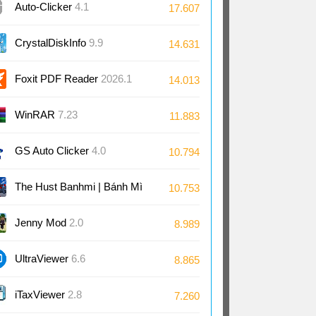
Auto-Clicker
4.1
17.607
CrystalDiskInfo
9.9
14.631
Foxit PDF Reader
2026.1
14.013
WinRAR
7.23
11.883
GS Auto Clicker
4.0
10.794
The Hust Banhmi | Bánh Mì
10.753
Bách Khoa
Jenny Mod
2.0
8.989
UltraViewer
6.6
8.865
iTaxViewer
2.8
7.260