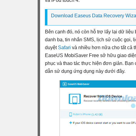
và iPod touch 4.
Download Easeus Data Recovery Wiza
Bên cạnh đó, nó còn hỗ trợ lấy lại dữ liệu 
danh bạ, tin nhắn SMS, lịch sử cuộc gọi, l
duyệt
Safari
và nhiều hơn nữa cho tất cả t
EaseUS MobiSaver Free sở hữu giao diện 
phục và thao tác thực hiện đơn giản. Bạn
dẫn sử dụng ứng dụng này dưới đây.