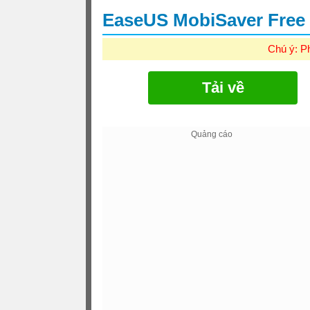
EaseUS MobiSaver Free
Chú ý: P
Tải về