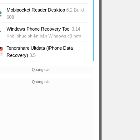
iPad
Mobipocket Reader Desktop
6.2 Build
608
Đọc eBook trên máy tính
Windows Phone Recovery Tool
3.14
Khôi phục phiên bản Windows cũ hơn
cho điện thoại
Tenorshare Ultdata (iPhone Data
Recovery)
8.5
Khôi phục dữ liệu trên iPhone