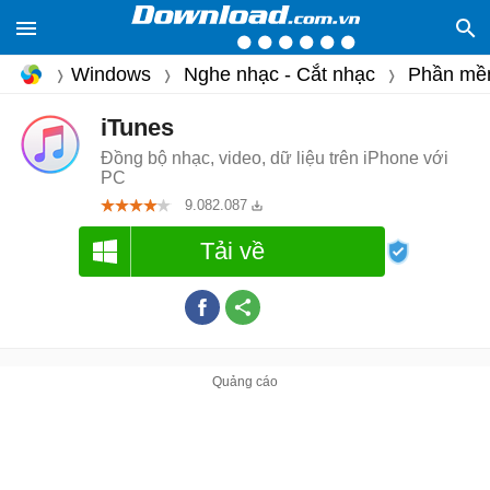
Windows
Nghe nhạc - Cắt nhạc
Phần mề
iTunes
Đồng bộ nhạc, video, dữ liệu trên iPhone với
PC
9.082.087
Tải về