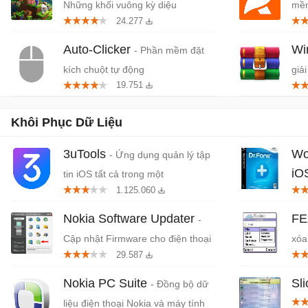
Những khối vuông kỳ diệu
mềm
24.277
miễ
Auto-Clicker
W
- Phần mềm đặt
kích chuột tự động
giải
19.751
Khôi Phục Dữ Liệu
3uTools
Wo
- Ứng dụng quản lý tập
iO
tin iOS tất cả trong một
1.125.060
iPh
Nokia Software Updater
FE
-
Cập nhật Firmware cho điện thoại
xóa
29.587
Nokia
Nokia PC Suite
Sl
- Đồng bộ dữ
liệu điện thoại Nokia và máy tính