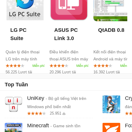
LG PC
ASUS PC
QtADB
0.8
Suite
Link
3.0
Quản lý điện thoại
Điều khiển điện
Kết nối điện thoại
LG trên máy tính
thoại ASUS trên máy
Android và máy tính
tính
56.225 Lượt tải
20.296 Lượt tải
16.392 Lượt tải
Top Tuần
UniKey
Cr
- Bộ gõ tiếng Việt trên
Windows phổ biến nhất
đán
25.951
cứn
Minecraft
Fo
- Game sinh tồn