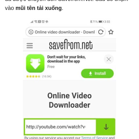
vào
mũi tên tải xuống
.