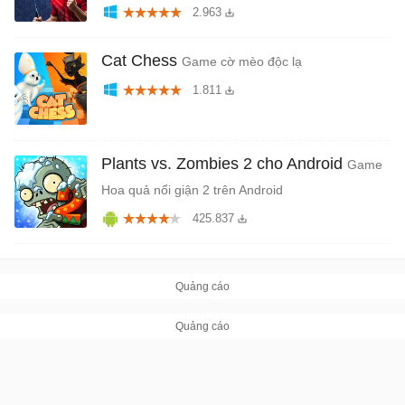
2.963
Cat Chess
Game cờ mèo độc lạ
1.811
Plants vs. Zombies 2 cho Android
Game
Hoa quả nổi giận 2 trên Android
425.837