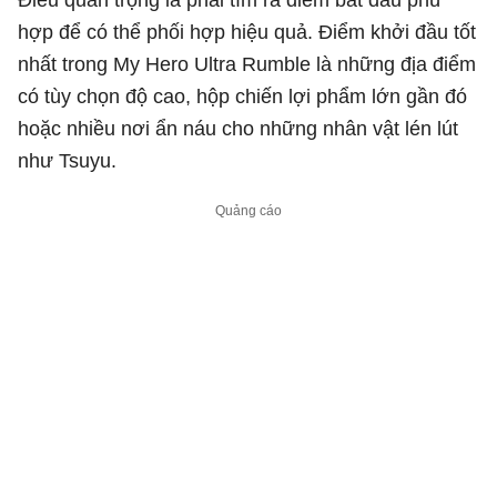
hợp để có thể phối hợp hiệu quả. Điểm khởi đầu tốt
nhất trong My Hero Ultra Rumble là những địa điểm
có tùy chọn độ cao, hộp chiến lợi phẩm lớn gần đó
hoặc nhiều nơi ẩn náu cho những nhân vật lén lút
như Tsuyu.