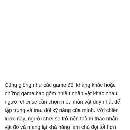
Cũng giống như các game đối kháng khác hoặc
những game bao gồm nhiều nhân vật khác nhau,
người chơi sẽ cần chọn một nhân vật duy nhất để
tập trung và trau dồi kỹ năng của mình. Với chiến
lược này, người chơi sẽ trở nên thành thạo nhân
vật đó và mang lại khả năng làm chủ đội tốt hơn