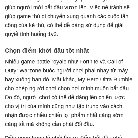
giúp người mới bắt đầu vươn lên. Việc né tránh sẽ
giúp game thủ di chuyển xung quanh các cuộc tấn
công của kẻ thù, có thể dễ dàng sử dụng để giải
quyết tình huống 1v3.
Chọn điểm khởi đầu tốt nhất
Nhiều game battle royale như Fortnite và Call of
Duty: Warzone buộc người chơi phải nhảy từ máy
bay xuống bản đồ. Mặt khác, My Hero Ultra Rumble
cho phép người chơi chọn nơi mình muốn bắt đầu.
Do đó, người chơi có thể dễ dàng lên chiến lược
cho vị trí của mình cũng như tập trung vào cách
nhận được nhiều chiến lợi phẩm nhất càng sớm
càng tốt mà không cần phải đối đầu.
Điều quan trọng là phải tìm ra điểm bắt đầu phù