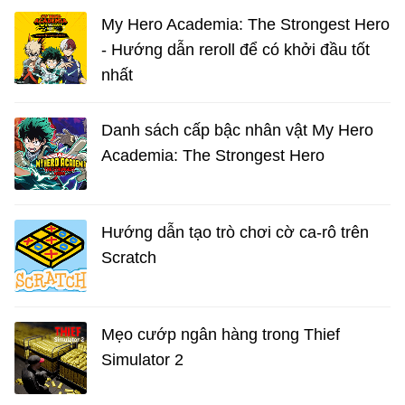
My Hero Academia: The Strongest Hero
- Hướng dẫn reroll để có khởi đầu tốt
nhất
Danh sách cấp bậc nhân vật My Hero
Academia: The Strongest Hero
Hướng dẫn tạo trò chơi cờ ca-rô trên
Scratch
Mẹo cướp ngân hàng trong Thief
Simulator 2