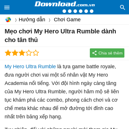
Hướng dẫn
Chơi Game
Mẹo chơi My Hero Ultra Rumble dành
cho tân thủ
My Hero Ultra Rumble
là tựa game battle royale,
đưa người chơi vai một số nhân vật My Hero
Academia nổi tiếng. Với đội hình ngày càng tăng
của My Hero Ultra Rumble, người hâm mộ sẽ liên
tục khám phá các combo, phong cách chơi và cơ
chế meta khác nhau để mở đường tới đỉnh cao
nhất trên bảng xếp hạng.