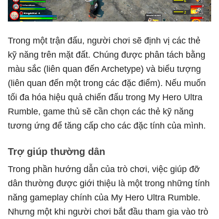
Trong một trận đấu, người chơi sẽ định vị các thẻ
kỹ năng trên mặt đất. Chúng được phân tách bằng
màu sắc (liên quan đến Archetype) và biểu tượng
(liên quan đến một trong các đặc điểm). Nếu muốn
tối đa hóa hiệu quả chiến đấu trong My Hero Ultra
Rumble, game thủ sẽ cần chọn các thẻ kỹ năng
tương ứng để tăng cấp cho các đặc tính của mình.
Trợ giúp thường dân
Trong phần hướng dẫn của trò chơi, việc giúp đỡ
dân thường được giới thiệu là một trong những tính
năng gameplay chính của My Hero Ultra Rumble.
Nhưng một khi người chơi bắt đầu tham gia vào trò