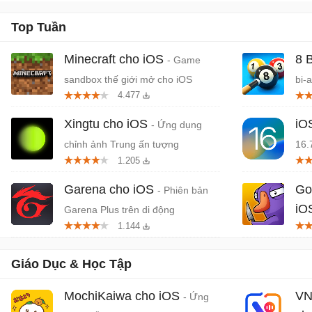
Top Tuần
Minecraft cho iOS
8 
- Game
sandbox thế giới mở cho iOS
bi-
4.477
Xingtu cho iOS
iO
- Ứng dụng
chỉnh ảnh Trung ấn tượng
16.
1.205
Garena cho iOS
Go
- Phiên bản
iO
Garena Plus trên di động
1.144
mạo
Giáo Dục & Học Tập
MochiKaiwa cho iOS
VN
- Ứng