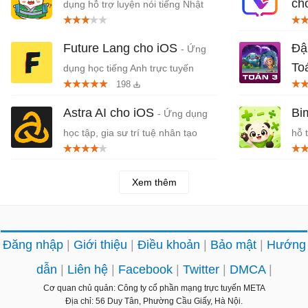
ch
dụng hỗ trợ luyện nói tiếng Nhật
chủ động
trợ
Future Lang cho iOS
Đậ
- Ứng
To
dụng học tiếng Anh trực tuyến
198
trợ
Astra AI cho iOS
Bi
- Ứng dụng
học tập, gia sư trí tuệ nhân tạo
hỗ 
Xem thêm
Đăng nhập
Giới thiệu
Điều khoản
Bảo mật
Hướng
dẫn
Liên hệ
Facebook
Twitter
DMCA
Cơ quan chủ quản: Công ty cổ phần mạng trực tuyến META
Địa chỉ: 56 Duy Tân, Phường Cầu Giấy, Hà Nội.