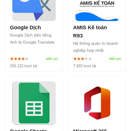
Google Dịch
AMIS Kế toán
Google Dịch (tên tiếng
R93
Anh là Google Translate
Hệ thống quản trị doanh
hay viết tắt là GG Dịch) là
nghiệp hợp nhất
dịch vụ tra từ điển trực
AMIS.VN giúp doanh
tuyến miễn phí do ông
nghiệp thực hiện các
255.222 lượt tải
7.933 lượt tải
lớn Google cung cấp.
nghiệp vụ quản trị: Kế
toán, Bán hàng, Nhân sự,
Công việc, Truyền thông,
Tri thức, Sáng kiến, Tài
sản, Hành chính,...