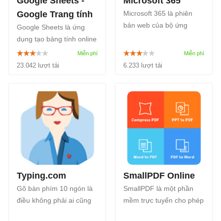
Google Sheets -
Microsoft 365
Google Trang tính
Microsoft 365 là phiên
bản web của bộ ứng
Google Sheets là ứng
dụng văn phòng quen
dụng tạo bảng tính online
thuộc của Microsoft, giúp
tuyệt vời, chuyên nghiệp
bạn duy trì kết nối và
và miễn phí. Với Google
23.042 lượt tải
6.233 lượt tải
hoàn thành công việc một
Sheets, bạn có thể thoải
cách hiệu quả khi đang
mái tạo, chỉnh sửa, hợp
trực tuyến.
tác đồng nghiệp ở bất cứ
nơi đâu.
Typing.com
SmallPDF Online
Gõ bàn phím 10 ngón là
SmallPDF là một phần
điều không phải ai cũng
mềm trực tuyến cho phép
làm được và ngày nay
chuyển đổi rất nhiều định