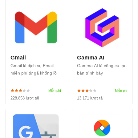
Gmail
Gamma AI
Gmail là dịch vụ Email
Gamma AI là công cụ tạo
miễn phí từ gã khổng lồ
bản trình bày
Google. Chỉ với một tài
(PowerPoint) bằng AI,
khoản Google, người
giúp người dùng tạo ra
dùng có thể đăng ký và
các bài thuyết trình bằng
228.858 lượt tải
13.171 lượt tải
đăng nhập Gmail hoàn
sức mạnh của trí tuệ
toàn miễn phí, với
nhân tạo.
15GB++ dung lượng lưu
trữ mail.