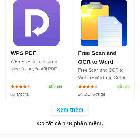
loại hình mới lạ để lựa
chọn.
WPS PDF
Free Scan and
WPS PDF là trình chỉnh
OCR to Word
sửa và chuyển đổi PDF
Free Scan and OCR to
trực tuyến miễn phí từ
Word (Hoặc Free Online
Kingsoft. Hỗ trợ Word,
OCR) là một ứng dụng
Excel, PPT, JPG sang
trực tuyến miễn phí cho
60 lượt tải
24.652 lượt tải
PDF, hợp nhất, nén, tách
phép chuyển đổi một khối
và ký tài liệu nhanh
lượng lớn các văn bản
Xem thêm
chóng, dễ dùng.
dưới định dạng OCR và
tài liệu scan sang Word.
Có tất cả 178 phần mềm.