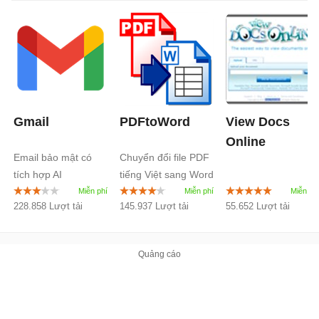
Gmail
PDFtoWord
View Docs
Online
Email bảo mật có
Chuyển đổi file PDF
tích hợp AI
tiếng Việt sang Word
không bị lỗi font
228.858 Lượt tải
145.937 Lượt tải
55.652 Lượt tải