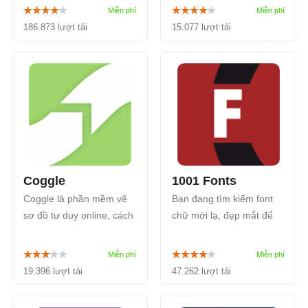
cũng ít người đang học
dạng tập tin sang PDF và
và luyện gõ 10 ngón.
ngược lại. Đây được xem
186.873 lượt tải
15.077 lượt tải
là một trong 4.000
website được ghé thăm
nhiều nhất trên thế giới.
Coggle
1001 Fonts
Coggle là phần mềm vẽ
Bạn đang tìm kiếm font
sơ đồ tư duy online, cách
chữ mới lạ, đẹp mắt để
trực quan để chia sẻ
trang trí cho văn bản,
thông tin phức tạp trên
mẫu biểu? Hãy đến trang
giao diện dễ hiểu. Cách
1001 Fonts, nơi đây tập
19.396 lượt tải
47.262 lượt tải
sử dụng Coggle thật sự
trung số lượng font chữ
đơn giản.
khổng lồ, đủ kiểu dáng,