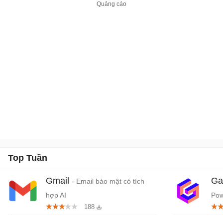
Top Tuần
Gmail
Ga
- Email bảo mật có tích
hợp AI
Pow
188