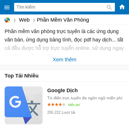
-
Web
Phần Mềm Văn Phòng
Phầ
Phần mềm văn phòng trực tuyến là các ứng dụng
mềm
văn bản, ứng dụng bảng tính, đọc pdf hay dịch... tất
gam
miễ
cả đều được hỗ trợ trực tuyến online, sử dụng ngay
phí
mà không cần cài đặt
Xem thêm
cho
Win
Top Tải Nhiều
Mac
iOS,
Google Dịch
Andr
Từ điển trực tuyến đa ngôn ngữ miễn phí
255.222 Lượt tải