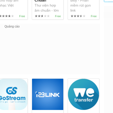
Chuẩn
Kho hợp âm
Bitly - Phần
nhạc Việt
Thư viện hợp
mềm rút gọn
âm chuẩn - lớn
link
nhất Việt Nam