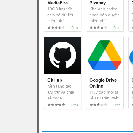
MediaFire
Pixabay
10GB lưu trữ,
Kho ảnh, video,
chia sẻ dữ liệu
nhạc bản quyền
miễn phí
miễn phí
GitHub
Google Drive
Online
Nền tảng tạo,
lưu trữ và chia
Truy cập mọi tài
sẻ code
liệu từ trên web