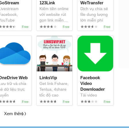
GoStream
123Link
WeTransfer
Livestream
Kiếm tiền online
Dịch vụ chia sẻ
Facebook,
với website rút
file dung lượng
YouTube
gọn link miễn
lớn miễn phí
phí
OneDrive Web
LinksVip
Facebook
Video
Lưu trữ và chia
Get link Fshare,
Downloader
sẻ dữ liệu trực
Tenlua, 4share
tuyến
tốc độ cao
Tải video
Facebook miễn
phí trên trình
duyệt
Xem thêm