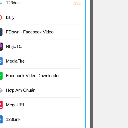
123doc
131
bit.ly
FDown - Facebook Video
Downloader Online
Nhạc DJ
MediaFire
Facebook Video Downloader
1.6
Hợp Âm Chuẩn
MegaURL
123Link