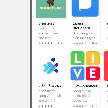
Shorte.st
Laban
Dictionary
Dịch vụ rút gọn
link kiếm tiền
Ứng dụng từ
phổ biến
điển trực tuyến
miễn phí
Việc Làm 24h
Liveworksheets
Kênh tuyển
Công cụ tạo
dụng và tìm việc
phiếu bài tập
làm tốt nhất
tương tác