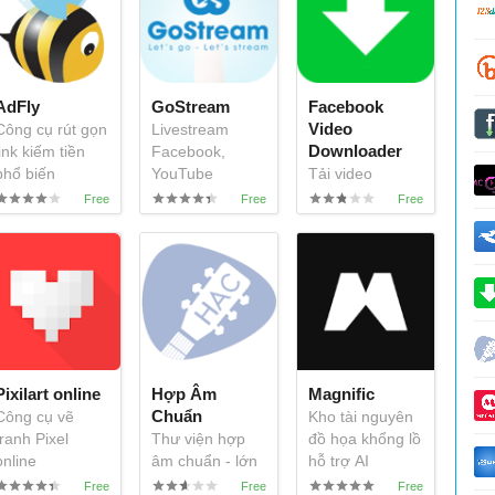
AdFly
GoStream
Facebook
Video
Công cụ rút gọn
Livestream
Downloader
link kiếm tiền
Facebook,
phổ biến
YouTube
Tải video
Facebook miễn
phí trên trình
duyệt
Pixilart online
Hợp Âm
Magnific
Chuẩn
Công cụ vẽ
Kho tài nguyên
tranh Pixel
Thư viện hợp
đồ họa khổng lồ
online
âm chuẩn - lớn
hỗ trợ AI
nhất Việt Nam