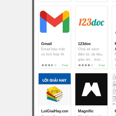
Gmail
123doc
Email bảo mật
Chia sẻ sách
có tích hợp AI
điện tử, tài liệu,
giáo án... trực
tuyến
LoiGiaiHay.com
Magnific