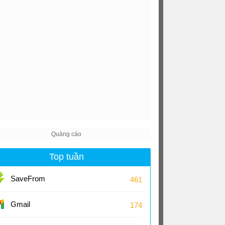
Top tuần
SaveFrom
461
Gmail
174