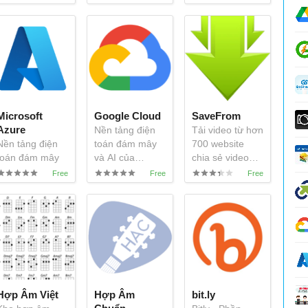
Microsoft
Google Cloud
SaveFrom
Azure
Nền tảng điện
Tải video từ hơn
Nền tảng điện
toán đám mây
700 website
toán đám mây
và AI của
chia sẻ video
của Microsoft
Google
trực tuyến
Hợp Âm Việt
Hợp Âm
bit.ly