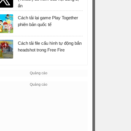
ẩn
Cách tải lại game Play Together
phiên bản quốc tế
Cách tải file cấu hình tự động bắn
headshot trong Free Fire