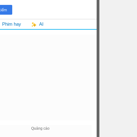
Phim hay
AI