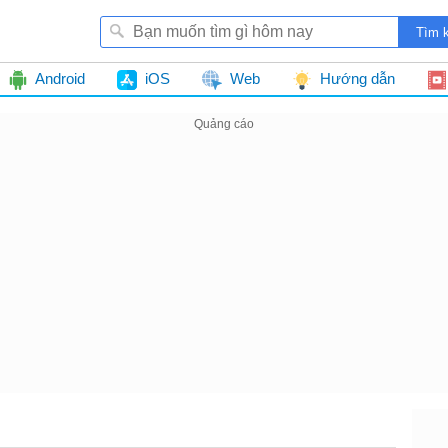
Android
iOS
Web
Hướng dẫn