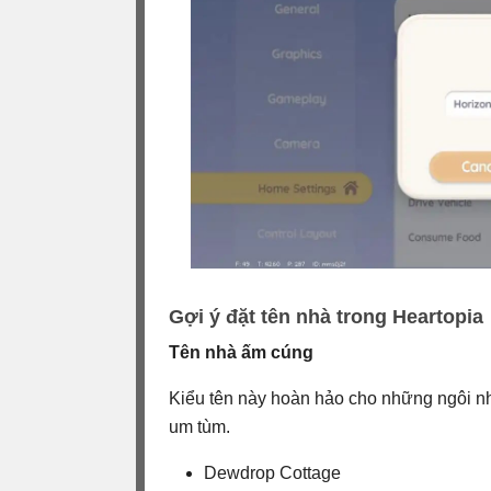
Gợi ý đặt tên nhà trong Heartopia
Tên nhà ấm cúng
Kiểu tên này hoàn hảo cho những ngôi n
um tùm.
Dewdrop Cottage