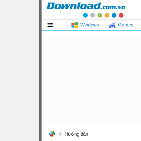
Windows
Games
Hướng dẫn