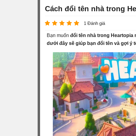
Cách đổi tên nhà trong He
1 Đánh giá
Bạn muốn
đổi tên nhà trong Heartopia
dưới đây sẽ giúp bạn đổi tên và gợi ý 