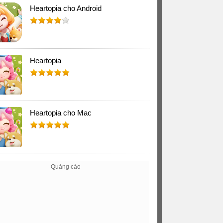
Heartopia cho Android
Heartopia
Heartopia cho Mac