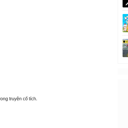
ong truyện cổ tích.