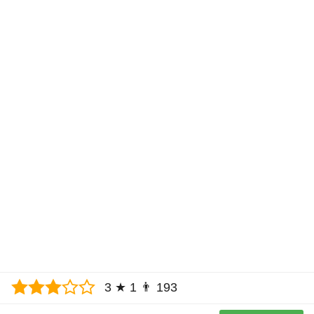
3
★
1
👨
193