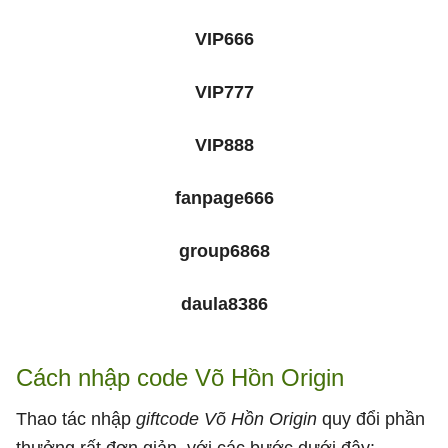
VIP666
VIP777
VIP888
fanpage666
group6868
daula8386
Cách nhập code Võ Hồn Origin
Thao tác nhập
giftcode Võ Hồn Origin
quy đổi phần
thưởng rất đơn giản, với các bước dưới đây: