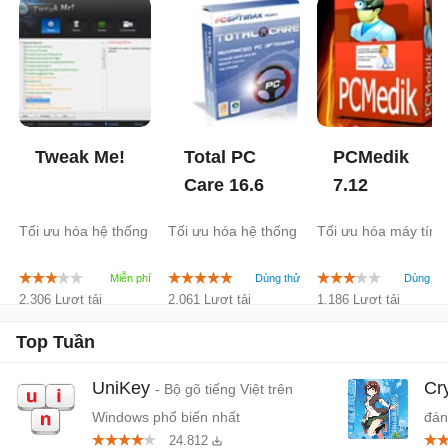
Tweak Me!
Total PC
PCMedik
Care
16.6
7.12
Tối ưu hóa hệ thống
Tối ưu hóa hệ thống
Tối ưu hóa máy tính
2.306 Lượt tải
2.061 Lượt tải
1.186 Lượt tải
Top Tuần
UniKey
Cr
- Bộ gõ tiếng Việt trên
Windows phổ biến nhất
đán
24.812
cứn