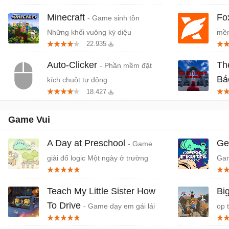
Minecraft
Fo
- Game sinh tồn
Những khối vuông kỳ diệu
mềm
22.935
miễ
Auto-Clicker
Th
- Phần mềm đặt
Bá
kích chuột tự động
18.427
Tiệ
Game Vui
A Day at Preschool
Ge
- Game
giải đố logic Một ngày ở trường
Gam
Mầm non
vui
Teach My Little Sister How
Bi
To Drive
- Game dạy em gái lái
op 
xe hỗn loạn, hài hước
Ga