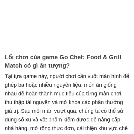
Lối chơi của game Go Chef: Food & Grill
Match có gì ấn tượng?
Tại tựa game này, người chơi cần vuốt màn hình để
ghép ba hoặc nhiều nguyên liệu, món ăn giống
nhau để hoàn thành mục tiêu của từng màn chơi,
thu thập tài nguyên và mở khóa các phần thưởng
giá trị. Sau mỗi màn vượt qua, chúng ta có thể sử
dụng số xu và vật phẩm kiếm được để nâng cấp
nhà hàng, mở rộng thực đơn, cải thiện khu vực chế