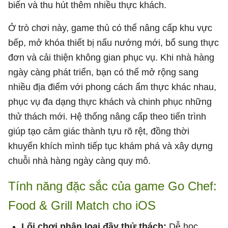
biến và thu hút thêm nhiều thực khách.
Ở trò chơi này, game thủ có thể nâng cấp khu vực
bếp, mở khóa thiết bị nấu nướng mới, bổ sung thực
đơn và cải thiện không gian phục vụ. Khi nhà hàng
ngày càng phát triển, bạn có thể mở rộng sang
nhiều địa điểm với phong cách ẩm thực khác nhau,
phục vụ đa dạng thực khách và chinh phục những
thử thách mới. Hệ thống nâng cấp theo tiến trình
giúp tạo cảm giác thành tựu rõ rệt, đồng thời
khuyến khích mình tiếp tục khám phá và xây dựng
chuỗi nhà hàng ngày càng quy mô.
Tính năng đặc sắc của game Go Chef:
Food & Grill Match cho iOS
Lối chơi phân loại đầy thử thách:
Dễ học,