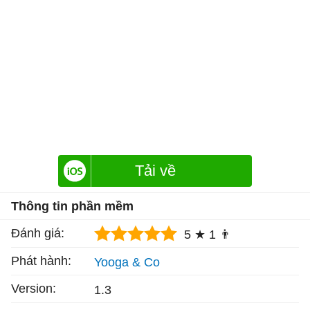
Tải về
Thông tin phần mềm
Đánh giá:
5 ★
1 👨
Phát hành:
Yooga & Co
Version:
1.3