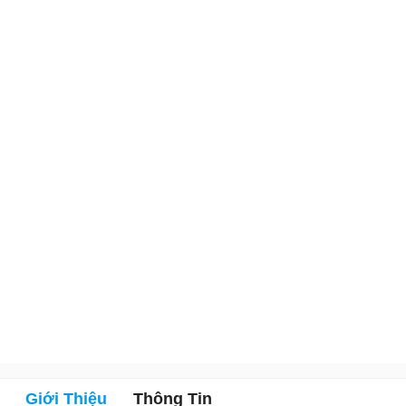
Giới Thiệu
Thông Tin