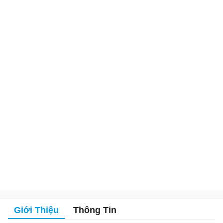
Giới Thiệu
Thông Tin