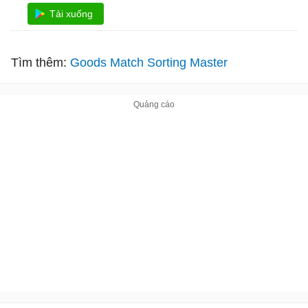
Tải xuống
Tìm thêm:
Goods Match Sorting Master