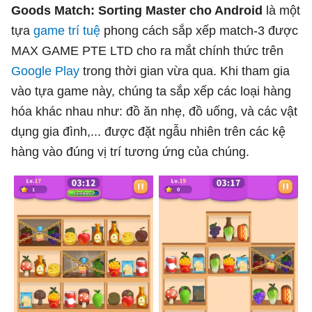
Goods Match: Sorting Master cho Android
là một
tựa
game trí tuệ
phong cách sắp xếp match-3 được
MAX GAME PTE LTD cho ra mắt chính thức trên
Google Play
trong thời gian vừa qua. Khi tham gia
vào tựa game này, chúng ta sắp xếp các loại hàng
hóa khác nhau như: đồ ăn nhẹ, đồ uống, và các vật
dụng gia đình,... được đặt ngẫu nhiên trên các kệ
hàng vào đúng vị trí tương ứng của chúng.