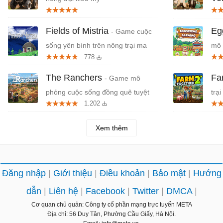
giã
Fields of Mistria
Eg
- Game cuộc
sống yên bình trên nông trại ma
mô 
778
thuật
tran
The Ranchers
Fa
- Game mô
phỏng cuộc sống đồng quê tuyệt
trạ
1.202
đẹp
Xem thêm
Đăng nhập
Giới thiệu
Điều khoản
Bảo mật
Hướng
dẫn
Liên hệ
Facebook
Twitter
DMCA
Cơ quan chủ quản: Công ty cổ phần mạng trực tuyến META
Địa chỉ: 56 Duy Tân, Phường Cầu Giấy, Hà Nội.