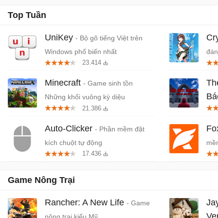
Top Tuần
UniKey
Cr
- Bộ gõ tiếng Việt trên
Windows phổ biến nhất
đán
23.414
cứn
Minecraft
Th
- Game sinh tồn
Bá
Những khối vuông kỳ diệu
21.386
Tiệ
Auto-Clicker
Fo
- Phần mềm đặt
kích chuột tự động
mềm
17.436
miễ
Game Nông Trại
Rancher: A New Life
Jay
- Game
Ve
nông trại kiểu Mỹ