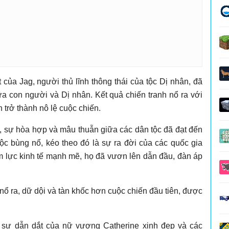
 của Jag, người thủ lĩnh thông thái của tộc Dị nhân, đã
a con người và Dị nhân. Kết quả chiến tranh nổ ra với
trở thành nô lệ cuộc chiến.
, sự hòa hợp và mâu thuẫn giữa các dân tộc đã đạt đến
ộc bùng nổ, kéo theo đó là sự ra đời của các quốc gia
iềm lực kinh tế mạnh mẽ, họ đã vươn lên dẫn đầu, đàn áp
 nổ ra, dữ dội và tàn khốc hơn cuộc chiến đầu tiên, được
ới sự dẫn dắt của nữ vương Catherine xinh đẹp và các