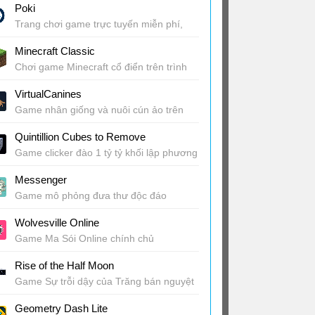
Poki
Trang chơi game trực tuyến miễn phí,
hấp dẫn
Minecraft Classic
Chơi game Minecraft cổ điển trên trình
duyệt
VirtualCanines
Game nhân giống và nuôi cún ảo trên
trình duyệt
Quintillion Cubes to Remove
Game clicker đào 1 tỷ tỷ khối lập phương
Messenger
Game mô phỏng đưa thư độc đáo
Wolvesville Online
Game Ma Sói Online chính chủ
Rise of the Half Moon
Game Sự trỗi dậy của Trăng bán nguyệt
Geometry Dash Lite