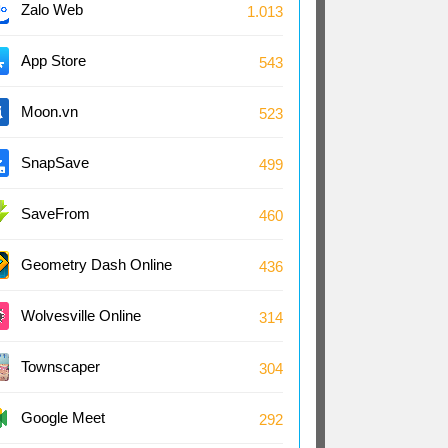
Zalo Web
1.013
App Store
543
Moon.vn
523
SnapSave
499
SaveFrom
460
Geometry Dash Online
436
Wolvesville Online
314
Townscaper
304
Google Meet
292