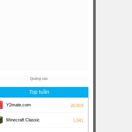
Top tuần
Y2mate.com
20.819
Minecraft Classic
1.041