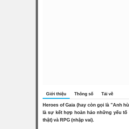
Giới thiệu
Thông số
Tải về
Heroes of Gaia (hay còn gọi là "Anh h
là sự kết hợp hoàn hảo những yếu tố
thật) và RPG (nhập vai).