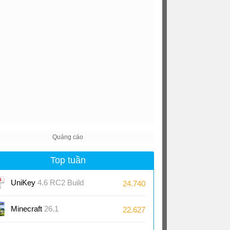
Top tuần
UniKey
4.6 RC2 Build
24.740
230919
Minecraft
26.1
22.627