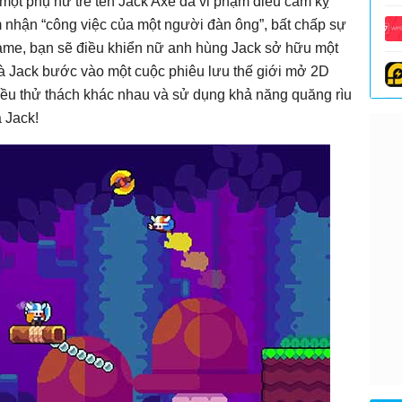
một phụ nữ trẻ tên Jack Axe đã vi phạm điều cấm kỵ
m nhận “công việc của một người đàn ông”, bất chấp sự
game, bạn sẽ điều khiển nữ anh hùng Jack sở hữu một
à Jack bước vào một cuộc phiêu lưu thế giới mở 2D
iều thử thách khác nhau và sử dụng khả năng quăng rìu
 Jack!