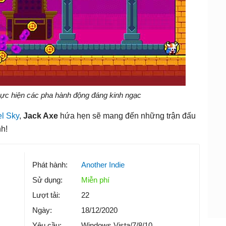
ực hiện các pha hành động đáng kinh ngạc
l Sky
,
Jack Axe
hứa hẹn sẽ mang đến những trận đấu
h!
Phát hành:
Another Indie
Sử dụng:
Miễn phí
Lượt tải:
22
Ngày:
18/12/2020
Yêu cầu:
Windows Vista/7/8/10