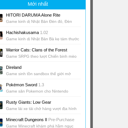
Mới nhất
HITORI DARUMA Alone Rite
Game kinh dị Nhật Bản Đèn đỏ, Đèn
xanh
Hachishakusama
1.02
Game kinh dị Nhật Bản Bà kẹ tám thước
Warrior Cats: Clans of the Forest
Game SRPG theo lượt Chiến binh mèo
Direland
Game sinh tồn sandbox thế giới mở
Pokémon Sword
1.3
Game săn Pokemon cho Nintendo
Switch
Rusty Giants: Low Gear
Game lái xe tải chở hàng vượt địa hình
khắc nghiệt
Minecraft Dungeons II
Pre-Purchase
Game Minecraft khám phá hầm ngục