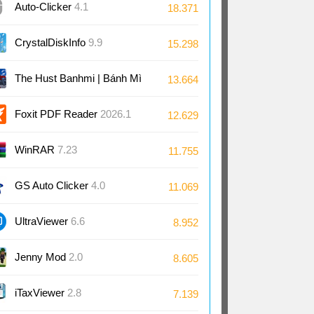
Auto-Clicker
4.1
18.371
CrystalDiskInfo
9.9
15.298
The Hust Banhmi | Bánh Mì
13.664
Bách Khoa
Foxit PDF Reader
2026.1
12.629
WinRAR
7.23
11.755
GS Auto Clicker
4.0
11.069
UltraViewer
6.6
8.952
Jenny Mod
2.0
8.605
iTaxViewer
2.8
7.139