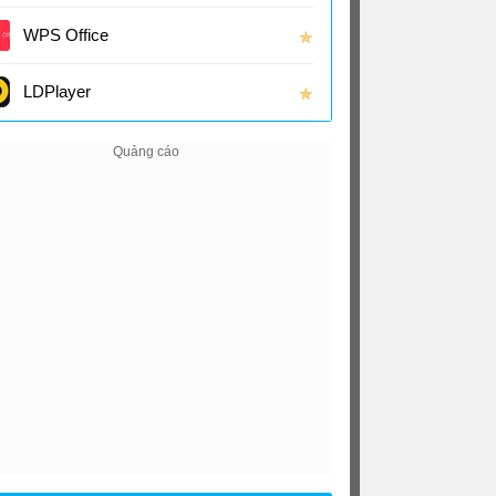
(16.0
WPS Office
✯
LDPlayer
✯