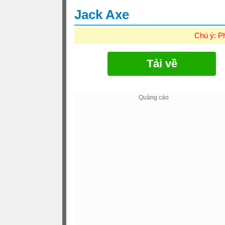
Jack Axe
Chú ý: P
Tải về