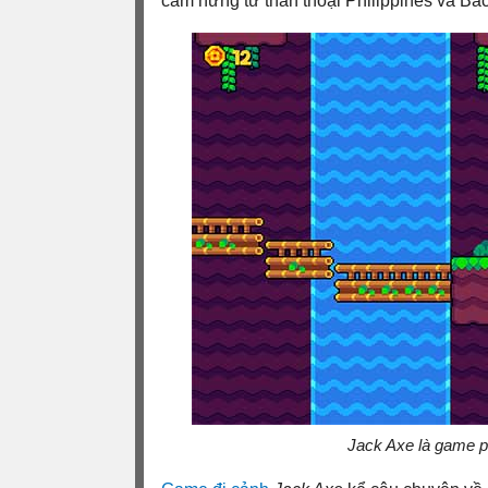
cảm hứng từ thần thoại Philippines và Bắ
Jack Axe là game p