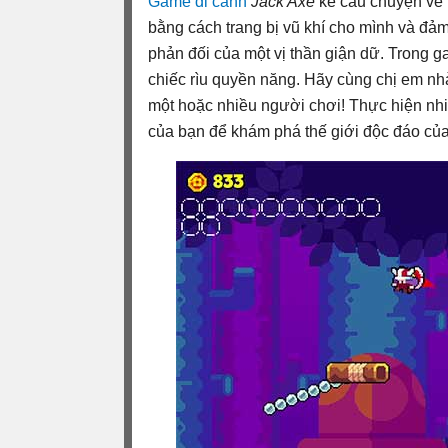
Game đi cảnh
Jack Axe
kể câu chuyện về 
bằng cách trang bị vũ khí cho mình và đả
phản đối của một vị thần giận dữ. Trong 
chiếc rìu quyền năng. Hãy cùng chị em nh
một hoặc nhiều người chơi! Thực hiện nh
của bạn để khám phá thế giới độc đáo của