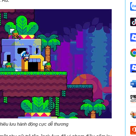
c Âu.
hiêu lưu hành động cực dễ thương