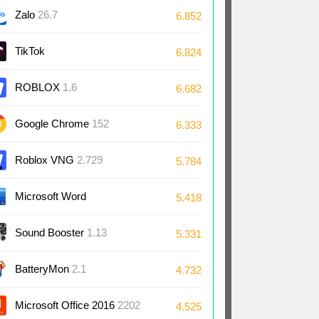
Zalo
26.7
6.852
TikTok
6.824
ROBLOX
1.6
6.682
Google Chrome
152
6.333
Roblox VNG
2.729
5.784
Microsoft Word
5.418
2024/2021/2019/2016
Sound Booster
1.13
5.331
BatteryMon
2.1
4.732
Microsoft Office 2016
2202
4.525