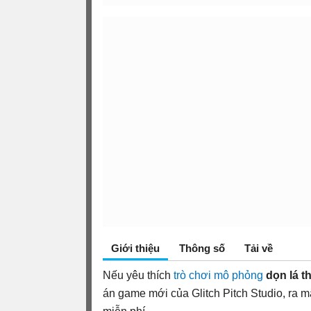
Giới thiệu
Thông số
Tải về
Nếu yêu thích
trò chơi mô phỏng
dọn lá t
án game mới của Glitch Pitch Studio, ra m