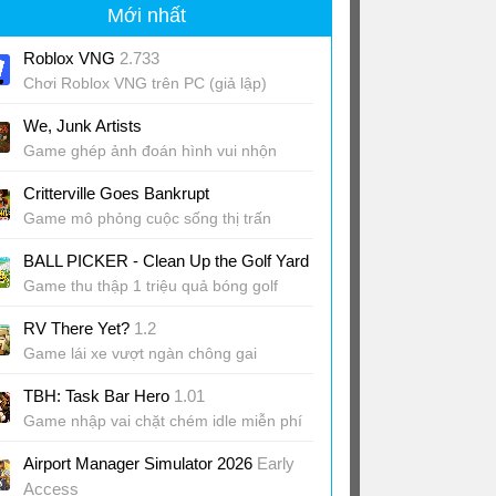
Mới nhất
Roblox VNG
2.733
Chơi Roblox VNG trên PC (giả lập)
We, Junk Artists
Game ghép ảnh đoán hình vui nhộn
Critterville Goes Bankrupt
Game mô phỏng cuộc sống thị trấn
BALL PICKER - Clean Up the Golf Yard
Game thu thập 1 triệu quả bóng golf
RV There Yet?
1.2
Game lái xe vượt ngàn chông gai
TBH: Task Bar Hero
1.01
Game nhập vai chặt chém idle miễn phí
Airport Manager Simulator 2026
Early
Access