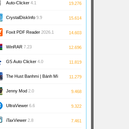
Auto-Clicker
4.1
19.276
CrystalDiskInfo
9.9
15.614
Foxit PDF Reader
2026.1
14.603
WinRAR
7.23
12.696
GS Auto Clicker
4.0
11.819
The Hust Banhmi | Bánh Mì
11.279
Bách Khoa
Jenny Mod
2.0
9.468
UltraViewer
6.6
9.322
iTaxViewer
2.8
7.461