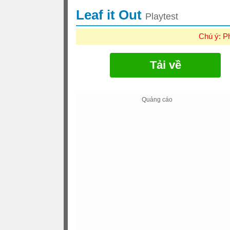
Leaf it Out
Playtest
Chú ý: P
Tải về