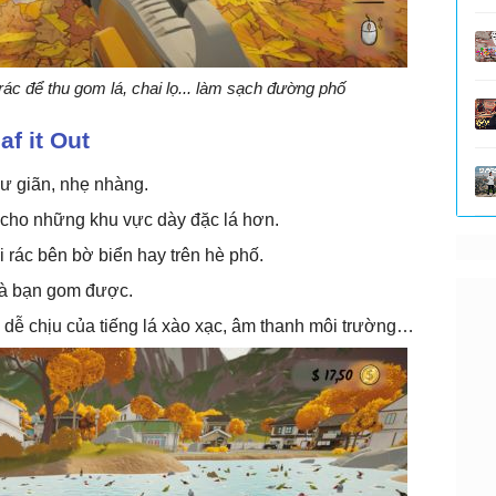
rác để thu gom lá, chai lọ... làm sạch đường phố
f it Out
hư giãn, nhẹ nhàng.
 cho những khu vực dày đặc lá hơn.
i rác bên bờ biển hay trên hè phố.
 mà bạn gom được.
 dễ chịu của tiếng lá xào xạc, âm thanh môi trường…