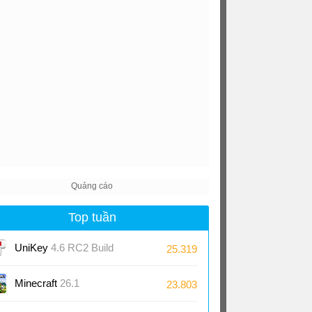
Top tuần
UniKey
4.6 RC2 Build
25.319
230919
Minecraft
26.1
23.803