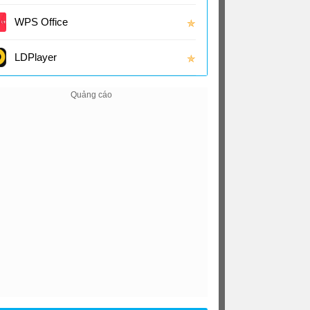
(16.0
WPS Office
✯
LDPlayer
✯