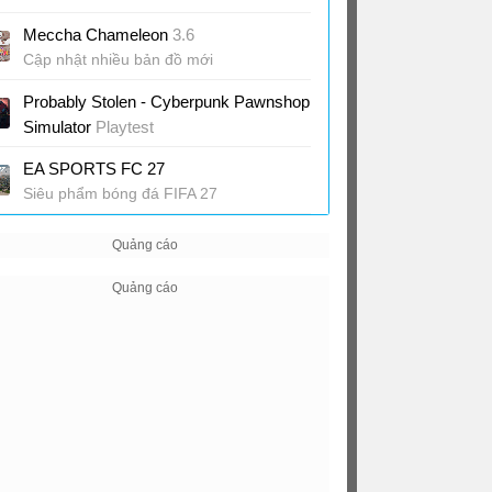
Game quản lý sân bay từ A-Z
Meccha Chameleon
3.6
Cập nhật nhiều bản đồ mới
Probably Stolen - Cyberpunk Pawnshop
Simulator
Playtest
Game quản lý cửa hàng phong cách
EA SPORTS FC 27
Cyberpunk
Siêu phẩm bóng đá FIFA 27