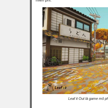
miễn phí.
Leaf it Out là game mô p