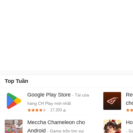
Top Tuần
Google Play Store
Re
- Tải cửa
ch
hàng CH Play mới nhất
17.203
khở
Meccha Chameleon cho
Ho
Android
- Game trốn tìm vui
- G