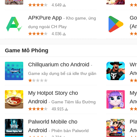
4.649
nhộn nhiều người chơi
quố
Da
APKPure App
Go
- Kho game, ứng
(A
dụng ngoài CH Play
4.036
trê
Game Mô Phỏng
Chillquarium cho Android
Wr
-
An
Game xây dựng bể cá idle thư giãn
lý 
My Hotpot Story cho
My
Android
An
- Game Tiệm lẩu Đường
49.915
Hạnh Phúc
Ang
Palworld Mobile cho
Pl
Android
An
- Phiên bản Palworld