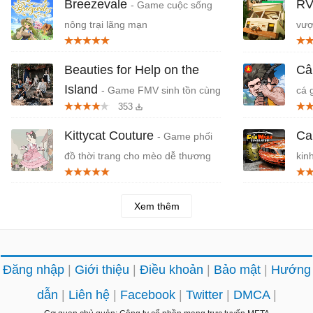
Breezevale
RV
- Game cuộc sống
nông trại lãng mạn
vượ
Beauties for Help on the
Câ
Island
- Game FMV sinh tồn cùng
cá 
353
mỹ nhân trên đảo hoang
Qu
Kittycat Couture
Ca
- Game phối
đồ thời trang cho mèo dễ thương
kin
Xem thêm
Đăng nhập
Giới thiệu
Điều khoản
Bảo mật
Hướng
dẫn
Liên hệ
Facebook
Twitter
DMCA