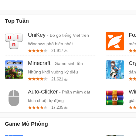
Top Tuần
UniKey
Fo
- Bộ gõ tiếng Việt trên
Windows phổ biến nhất
mềm
21.917
miễ
Minecraft
Cr
- Game sinh tồn
Những khối vuông kỳ diệu
đán
21.621
cứn
Auto-Clicker
W
- Phần mềm đặt
kích chuột tự động
giải
17.235
Game Mô Phỏng