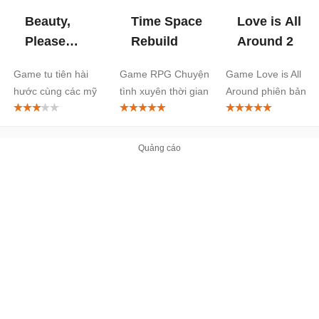
Beauty,
Time Space
Love is All
Please
Rebuild
Around 2
Don't
Game tu tiên hài
Game RPG Chuyện
Game Love is All
Affect My
hước cùng các mỹ
tình xuyên thời gian
Around phiên bản c
Immortality
nhân
trang