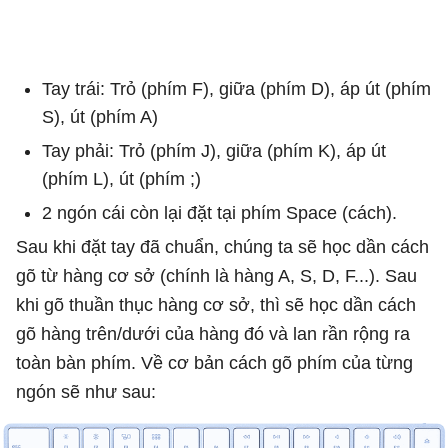
Tay trái: Trỏ (phím F), giữa (phím D), áp út (phím
S), út (phím A)
Tay phải: Trỏ (phím J), giữa (phím K), áp út
(phím L), út (phím ;)
2 ngón cái còn lại đặt tại phím Space (cách).
Sau khi đặt tay đã chuẩn, chúng ta sẽ học dần cách
gõ từ hàng cơ sở (chính là hàng A, S, D, F...). Sau
khi gõ thuần thục hàng cơ sở, thì sẽ học dần cách
gõ hàng trên/dưới của hàng đó và lan rần rộng ra
toàn bàn phím. Về cơ bản cách gõ phím của từng
ngón sẽ như sau: