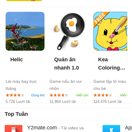
Helic
Quán ăn
Kea
nhanh
1.0
Coloring
Book
4.1
Lái máy bay trực
Game nấu ăn vui
Game tập tô màu
thăng
nhộn
cho bé
5.726 Lượt tải
11.864 Lượt tải
114.476 Lượt tải
Top Tuần
Y2mate.com
Ap
- Tải video và