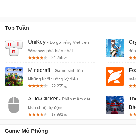
Top Tuần
UniKey
Cr
- Bộ gõ tiếng Việt trên
Windows phổ biến nhất
đán
24.258
cứn
Minecraft
Fo
- Game sinh tồn
Những khối vuông kỳ diệu
mềm
22.255
miễ
Auto-Clicker
Th
- Phần mềm đặt
Bá
kích chuột tự động
17.991
Tiệ
Game Mô Phỏng