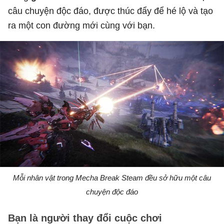
câu chuyện độc đáo, được thúc đẩy để hé lộ và tạo
ra một con đường mới cùng với bạn.
Mỗi nhân vật trong Mecha Break Steam đều sở hữu một câu
chuyện độc đáo
Bạn là người thay đổi cuộc chơi