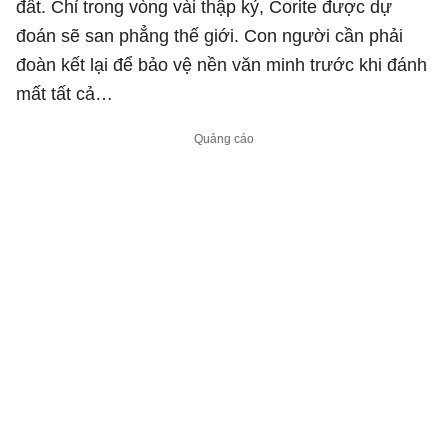
đất. Chỉ trong vòng vài thập kỷ, Corite được dự
đoán sẽ san phẳng thế giới. Con người cần phải
đoàn kết lại để bảo vệ nền văn minh trước khi đánh
mất tất cả…