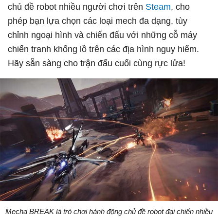
chủ đề robot nhiều người chơi trên
Steam
, cho
phép bạn lựa chọn các loại mech đa dạng, tùy
chỉnh ngoại hình và chiến đấu với những cỗ máy
chiến tranh khổng lồ trên các địa hình nguy hiểm.
Hãy sẵn sàng cho trận đấu cuối cùng rực lửa!
Mecha BREAK là trò chơi hành động chủ đề robot đại chiến nhiều