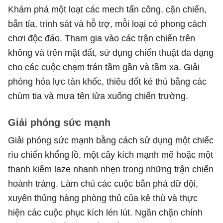
Khám phá một loạt các mech tấn công, cận chiến,
bắn tỉa, trinh sát và hỗ trợ, mỗi loại có phong cách
chơi độc đáo. Tham gia vào các trận chiến trên
không và trên mặt đất, sử dụng chiến thuật đa dạng
cho các cuộc chạm trán tầm gần và tầm xa. Giải
phóng hỏa lực tàn khốc, thiêu đốt kẻ thù bằng các
chùm tia và mưa tên lửa xuống chiến trường.
Giải phóng sức mạnh
Giải phóng sức mạnh bằng cách sử dụng một chiếc
rìu chiến khổng lồ, một cây kích mạnh mẽ hoặc một
thanh kiếm laze nhanh nhẹn trong những trận chiến
hoành tráng. Làm chủ các cuộc bắn phá dữ dội,
xuyên thủng hàng phòng thủ của kẻ thù và thực
hiện các cuộc phục kích lén lút. Ngăn chặn chính