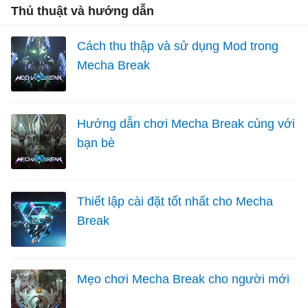
Thủ thuật và hướng dẫn
Cách thu thập và sử dụng Mod trong
Mecha Break
Hướng dẫn chơi Mecha Break cùng với
bạn bè
Thiết lập cài đặt tốt nhất cho Mecha
Break
Mẹo chơi Mecha Break cho người mới