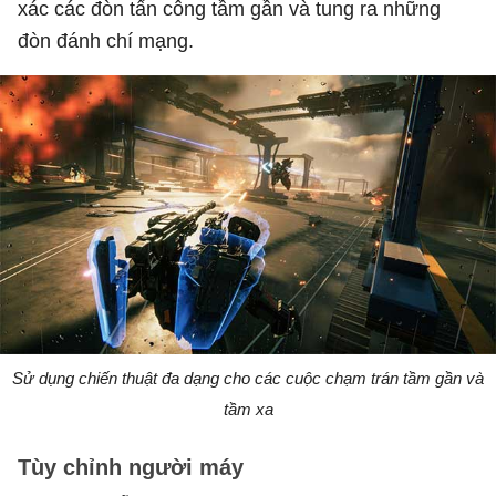
xác các đòn tấn công tầm gần và tung ra những
đòn đánh chí mạng.
Sử dụng chiến thuật đa dạng cho các cuộc chạm trán tầm gần và
tầm xa
Tùy chỉnh người máy