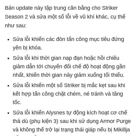
Bản update này tập trung cân bằng cho Striker
Season 2 và sửa một số lỗi về vũ khí khác, cụ thể
như sau:
Sửa lỗi khiến các đòn tấn công mục tiêu đứng
yên bị khóa.
Sửa lỗi khi thời gian nạp đạn hoặc hồi chiêu
giảm dẫn tới chuyển đổi chế độ hoạt động gần
nhất, khiến thời gian này giảm xuống tối thiểu.
Sửa lỗi khiến một số Striker bị mắc kẹt sau khi
kết hợp tấn công chặt chém, né tránh và tăng
tốc.
Sửa lỗi khiến Alysnes tự động kích hoạt cơ chế
thả dù (phụ kiện 3) sau khi sử dụng Armor Purge
và không thể trở lại trạng thái giáp nếu bị Mikillja