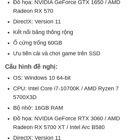
Đồ họa: NVIDIA GeForce GTX 1650 / AMD
Radeon RX 570
DirectX: Version 11
Kết nối băng thông rộng
Ổ cứng trống 60GB
Ưu tiên cài và chơi game trên SSD
Cấu hình đề nghị:
OS: Windows 10 64-bit
CPU: Intel Core i7-10700K / AMD Ryzen 7
5700X3D
Bộ nhớ: 16GB RAM
Đồ họa: NVIDIA GeForce RTX 3060 / AMD
Radeon RX 5700 XT / Intel Arc B580
DirectX: Version 11