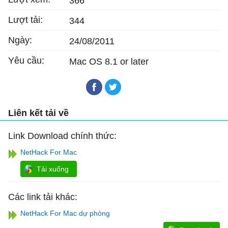
366
Lượt tải:
344
Ngày:
24/08/2011
Yêu cầu:
Mac OS 8.1 or later
Liên kết tải về
Link Download chính thức:
NetHack For Mac
Tải xuống
Các link tải khác:
NetHack For Mac dự phòng