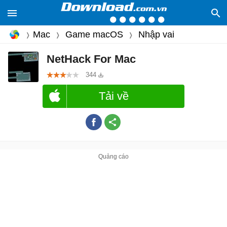
Mac
Game macOS
Nhập vai
NetHack For Mac
344
Tải về