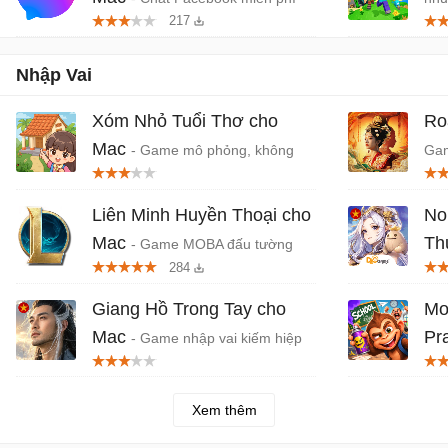
217
trên MacBook
Nhập Vai
Xóm Nhỏ Tuổi Thơ cho
Ro
Mac
- Game mô phỏng, không
Gam
gian làng quê Việt Nam
Hạ
Liên Minh Huyền Thoại cho
No
Mac
Th
- Game MOBA đấu tường
284
trận chiến trực tuyến
MMO
Âu
Giang Hồ Trong Tay cho
Mo
Mac
Pr
- Game nhập vai kiếm hiệp
thế giới võ lâm
phỏ
hư
Xem thêm