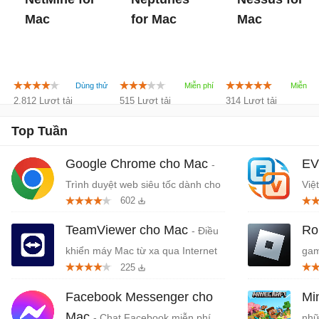
Mac
for Mac
Mac
2.812 Lượt tải
515 Lượt tải
314 Lượt tải
Top Tuần
Google Chrome cho Mac
EV
-
Trình duyệt web siêu tốc dành cho
Việ
602
Mac
TeamViewer cho Mac
Ro
- Điều
khiển máy Mac từ xa qua Internet
gam
225
Facebook Messenger cho
Mi
Mac
- Chat Facebook miễn phí
nhữ