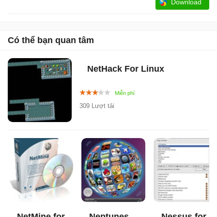
Download
Có thể bạn quan tâm
NetHack For Linux
309 Lượt tải
NetMine for
Neptunes
Nessus for