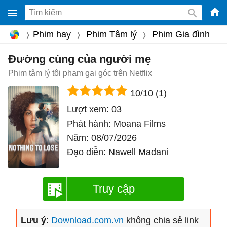
-
Phim hay
Phim Tâm lý
Phim Gia đình
Phầ
mềm
Đường cùng của người mẹ
gam
Phim tâm lý tội phạm gai góc trên Netflix
miễ
10/10
(1)
phí
Lượt xem:
03
cho
Phát hành:
Moana Films
Win
Năm:
08/07/2026
Mac
Đạo diễn:
Nawell Madani
iOS,
Andr
Truy cập
Lưu ý
:
Download.com.vn
không chia sẻ link