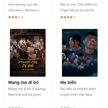
Ánh dương của mẹ
Mẹ ác ma, Cha thiên sứ
(Sunshine Women's
(Tiger Mom) là một bộ
Choir) là một bộ phim Đài
phim truyền hình Việt
Loan chiếu rạp thuộc thể
Nam thuộc thể loại tâm
loại tâm lý, tình cảm gia
lý, tình cảm phát sóng
đình, lấy cảm hứng từ
chính thức trên khung giờ
những câu chuyện có
vàng phim Việt, lúc 21h40
thật và chịu ảnh hưởng từ
thứ 2,3,4 hàng tuần trên
tác phẩm Harmony
kênh VTV3, từ ngày
(2010) của Hàn Quốc,
25/11/2024.
được công chiếu chính
thức từ ngày 03/04/2026.
Mang mẹ đi bỏ
Mẹ biển
Mang mẹ đi bỏ (Leaving
Mẹ biển là một bộ phim
Mom) là một bộ phim
truyền hình Việt Nam
điện ảnh kết hợp giữa
thuộc thể loại tâm lý tình
Việt Nam và Hàn Quốc
cảm gia đình, được phát