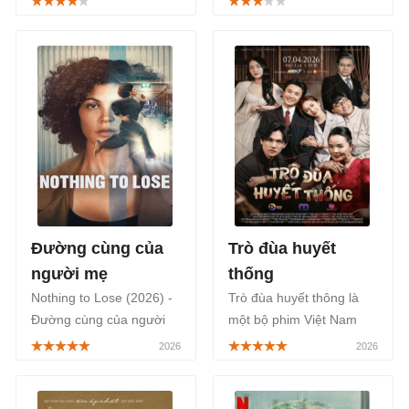
thuộc thể loại tâm lý, tình
sóng chính thức khung
cảm gia đình lấy cảm
giờ vàng vào lúc 21h tối
hứng từ chính con người,
thứ 2 đến thứ 6 trên kênh
lối sống, nét văn hóa Việt
VTV1 bắt đầu từ ngày
Nam, được phát sóng
17/03/2025.
trên VieON.
Đường cùng của
Trò đùa huyết
người mẹ
thống
Nothing to Lose (2026) -
Trò đùa huyết thông là
Đường cùng của người
một bộ phim Việt Nam
mẹ là bộ phim tâm lý tội
thuộc thể loại tâm lý, tình
phạm gai góc của điện
cảm gia đình hé lộ câu
ảnh Pháp, lên sóng
chuyện kịch tính nơi thù
Netflix từ ngày 8/7/2026
hận, tình yêu và những