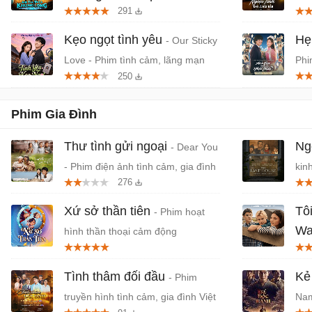
291
Phim anime hành động, thần thoại
- P
Việt chiếu rạp
Kẹo ngọt tình yêu
Hẹ
- Our Sticky
Love - Phim tình cảm, lãng mạn
Phi
250
Hàn Quốc
niê
Phim Gia Đình
Thư tình gửi ngoại
Ngô
- Dear You
- Phim điện ảnh tình cảm, gia đình
kinh
276
Trung Quốc
Xứ sở thần tiên
Tô
- Phim hoạt
Wa
hình thần thoại cảm động
Boy
Tình thâm đối đầu
Kẻ
- Phim
truyền hình tình cảm, gia đình Việt
Nam