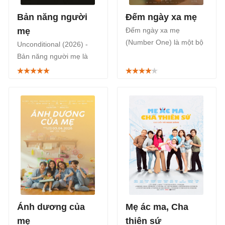
Bản năng người
Đếm ngày xa mẹ
mẹ
Đếm ngày xa mẹ
(Number One) là một bộ
Unconditional (2026) -
phim điện ảnh Hàn Quốc
Bản năng người mẹ là
thuộc thể loại tâm lý tình
series phim truyền hình
cảm gia đình của đạo
tâm lý giật gân của điện
diễn Kim Tae Yong, được
ảnh Israel, phát sóng trên
chuyển thể từ một truyện
Apple TV+ từ 8/5/2026.
ngắn nổi tiếng của Nhật
Bản, được công chiếu
chính thức bắt đầu từ
ngày 20/03/2026.
Ánh dương của
Mẹ ác ma, Cha
mẹ
thiên sứ