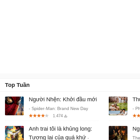
Top Tuần
Người Nhện: Khởi đầu mới
Th
- Spider-Man: Brand New Day
- P
1.474
(2026) chiếu rạp
Tru
Anh trai tôi là khủng long:
Ngo
Tương lai của quá khứ
-
The