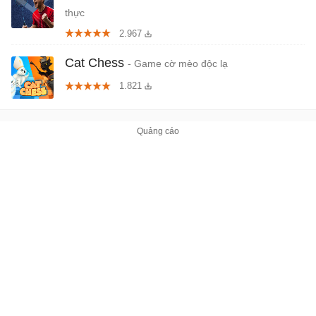
thực
2.967
Cat Chess
- Game cờ mèo độc lạ
1.821