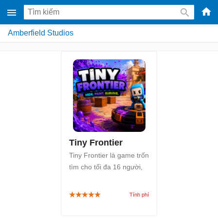
-
Amberfield Studios
Phầ
mềm
gam
miễ
phí
cho
Win
Mac
Tiny Frontier
iOS,
Tiny Frontier là game trốn
Andr
tìm cho tối đa 16 người,
nơi bạn hóa thân thành
đồ vật, tự sơn ngụy trang
và đối đầu phe Thợ săn
bằng nhiều công cụ độc