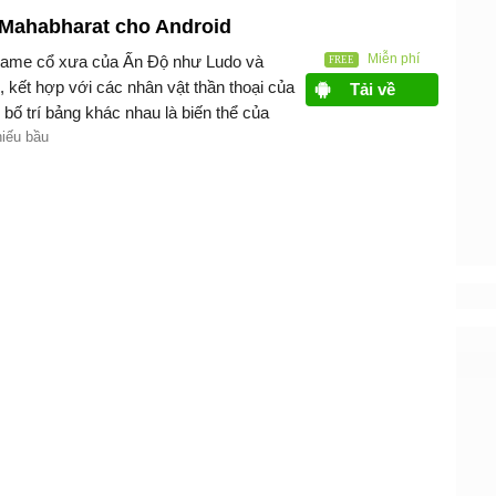
ahabharat cho Android
Miễn phí
ame cổ xưa của Ấn Độ như Ludo và
, kết hợp với các nhân vật thần thoại của
Tải về
bố trí bảng khác nhau là biến thể của
g chứa đầy những chướng ngại vật đa
hiếu bầu
ẻ sức mạnh riêng biệt.