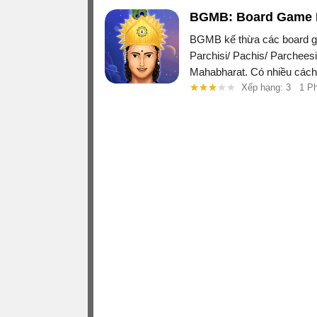
BGMB: Board Game M
BGMB kế thừa các board g
Parchisi/ Pachis/ Parcheesi
Mahabharat. Có nhiều cách 
dòng Cross và Circle. Bản
Xếp hạng: 3
1 P
dạng và các anh hùng có th