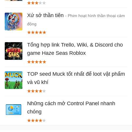
Xứ sở thần tiên
- Phim hoạt hình thần thoại cảm
động
Tổng hợp link Trello, Wiki, & Discord cho
game Haze Seas Roblox
TOP seed Muck tốt nhất để loot vật phẩm
và vũ khí
Những cách mở Control Panel nhanh
chóng