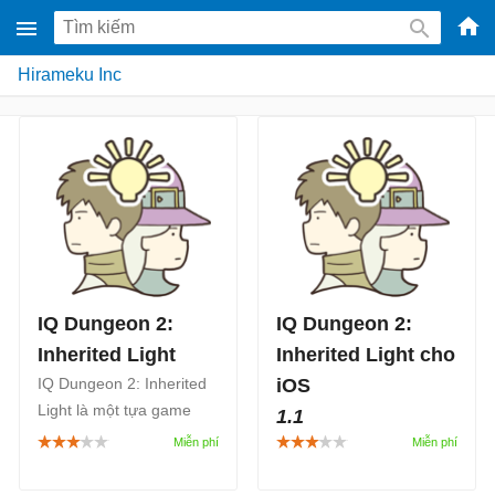
-
Hirameku Inc
Phầ
mềm
gam
miễ
phí
cho
Win
Mac
IQ Dungeon 2:
IQ Dungeon 2:
iOS,
Inherited Light
Inherited Light cho
Andr
IQ Dungeon 2: Inherited
iOS
Light là một tựa game
1.1
nhập vai, trí tuệ được
IQ Dungeon 2: Inherited
diễn ra ở nhiều cấp độ từ
Light cho iOS là là một
dễ đến khó. Mỗi cấp độ