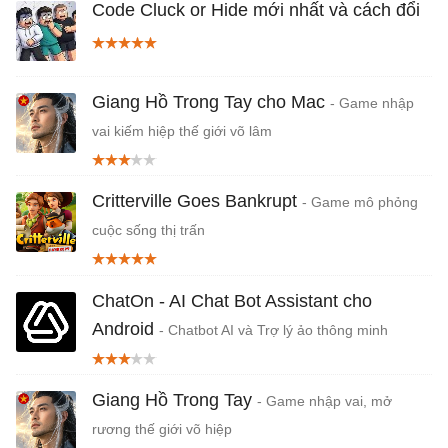
Code Cluck or Hide mới nhất và cách đổi
Giang Hồ Trong Tay cho Mac
- Game nhập
vai kiếm hiệp thế giới võ lâm
Critterville Goes Bankrupt
- Game mô phỏng
cuộc sống thị trấn
ChatOn - AI Chat Bot Assistant cho
Android
- Chatbot AI và Trợ lý ảo thông minh
Giang Hồ Trong Tay
- Game nhập vai, mở
rương thế giới võ hiệp