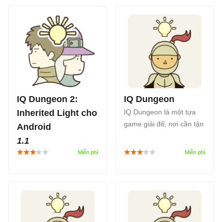
tựa game trí tuệ, nhập
sẽ có một câu đố hoặc
vai, người chơi sẽ điều
một loạt các câu đố mà
khiển nhóm nhân vật qua
bạn cần giải.
nhiều loại bản đồ
dungeon, bao gồm nhiều
tầng nguy hiểm và bí
mật.
IQ Dungeon 2:
IQ Dungeon
Inherited Light cho
IQ Dungeon là một tựa
game giải đố, nơi cần tận
Android
dụng khả năng suy luận
1.1
và sáng tạo, chúng ta sẽ
IQ Dungeon 2: Inherited
được đưa đến những
Light cho Android là một
vùng đất rộng lớn của
tựa game nhập vai kết
thời Trung cổ kỳ ảo tuyệt
hợp giải đố, game thủ
vời, nơi những cuộc
cần phải vào vai một
phiêu lưu, hiệp sĩ, rồng,...
nhân vật anh hùng, phiêu