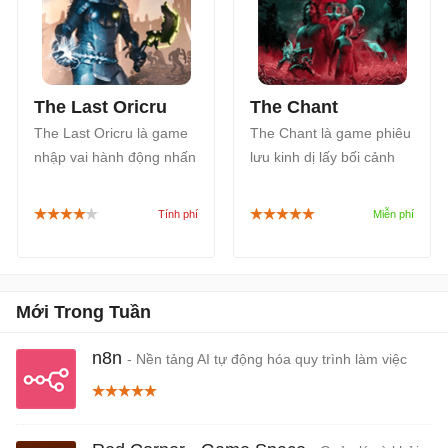
The Last Oricru
The Chant
The Last Oricru là game
The Chant là game phiêu
nhập vai hành động nhấn
lưu kinh dị lấy bối cảnh
mạnh với lối kể chuyện
trên một hòn đảo tâm
và lựa chọn của người
linh. Để tồn tại, bạn phải
chơi. Bạn sẽ hòa mình
chiến đấu và thoát những
vào cuộc chiến tranh
sinh vật đáng sợ trong
Trung cổ để quyết định
một chiều không gian
vận mệnh toàn thế giới.
kinh hoàng.
Mới Trong Tuần
n8n
- Nền tảng AI tự động hóa quy trình làm việc