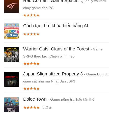
Red Corner - Game Space
- Quản lý và khởi
chạy game cho PC
Cách tạo thời khóa biểu bằng AI
Warrior Cats: Clans of the Forest
- Game
SRPG theo lượt Chiến binh mèo
Japan Stigmatized Property 3
- Game kinh dị
giám sát nhà ma Nhật Bản JSP3
Doloc Town
- Game nông trại hậu tận thế
352