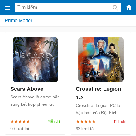
-
Prime Matter
Phầ
mềm
gam
miễ
phí
cho
Win
Mac
Scars Above
Crossfire: Legion
iOS,
Scars Above là game bắn
1.2
Andr
súng kết hợp phiêu lưu
Crossfire: Legion PC là
hành động đầy thử thách,
hậu bản của Đột Kích
kết hợp nhiều trải nghiệm
nhưng nhấn mạnh vào
kịch tính với một câu
phong cách chiến thuật
90 lượt tải
63 lượt tải
chuyện hấp dẫn, lấy bối
hành động thay vì bắn