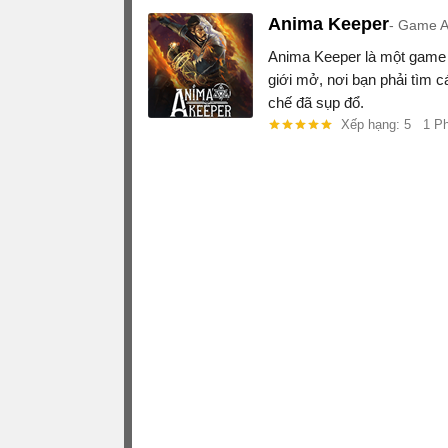
Anima Keeper
Game AR
Anima Keeper là một game 
giới mở, nơi bạn phải tìm 
chế đã sụp đổ.
Xếp hạng: 5
1 P