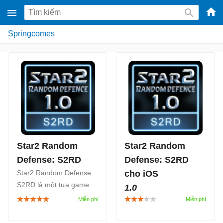
-
Springcomes
Phầ
mềm
gam
miễ
phí
cho
Win
Mac
Star2 Random
Star2 Random
iOS,
Defense: S2RD
Defense: S2RD
Andr
Star2 Random Defense:
cho iOS
S2RD là một tựa game
1.0
chiến thuật phòng thủ
Star2 Random Defense:
tháp kết hợp yếu tố ngẫu
S2RD cho iOS là một tựa
nhiên, người chơi sẽ bắt