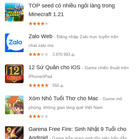
TOP seed có nhiều ngôi làng trong
Minecraft 1.21
Zalo Web
- Đăng nhập Zalo trực tuyến trên
chat.zalo.me
3.870.993
12 Sứ Quân cho iOS
- Game chiến thuật trên
iPhone/iPad
550
Xóm Nhỏ Tuổi Thơ cho Mac
- Game mô
phỏng, không gian làng quê Việt Nam
Garena Free Fire: Sinh Nhật 9 Tuổi cho
Android
- Game bắn súng sinh tồn siêu hấp dẫn