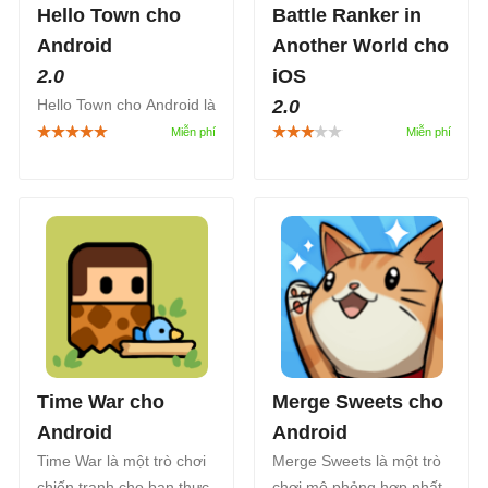
Hello Town cho
Battle Ranker in
Android
Another World cho
2.0
iOS
Hello Town cho Android là
2.0
game giải đố kết hợp cải
Battle Ranker in Another
tạo nhà cực dễ thương!
World là game nhập vai
Hãy vượt qua các màn
nhàn rỗi (idle RPG) nơi
chơi hợp nhất để giúp
bạn có nhiệm vụ giúp
Jisoo phát triển sự nghiệp
nhân vật chính trở về thế
kinh doanh bất động sản
giới của mình.
nhé!
Time War cho
Merge Sweets cho
Android
Android
Time War là một trò chơi
Merge Sweets là một trò
chiến tranh cho bạn thực
chơi mô phỏng hợp nhất