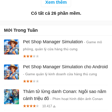
các anh hùng của mình
Xem thêm
lấy bối cảnh là một thế
để chinh phục ngục tối.
giới khác. Bạn đã bị đột
Có tất cả 26 phần mềm.
kích bởi các thành viên
băng đảng và bị đưa đến
một thế giới khác ngay
Mới Trong Tuần
trước khi chết.
Pet Shop Manager Simulation
- Game mô
phỏng, quản lý cửa hàng thú cưng
Pet Shop Manager Simulation cho Android
- Game quản lý kinh doanh cửa hàng thú cưng
Thám tử lừng danh Conan: Ngôi sao năm
cánh triệu đô
- Phim hoạt hình điện ảnh Conan
thứ 27
10.417