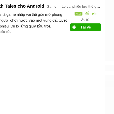
th Tales cho Android
Game nhập vai phiêu lưu thế giới mở kỳ ảo
Miễn phí
s là game nhập vai thế giới mở phong
10
người chơi nước vào một vùng đất tuyệt
hiêu lưu lơ lửng giữa bầu trời.
Tải về
hiếu bầu