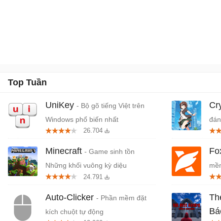
Top Tuần
UniKey
Cr
- Bộ gõ tiếng Việt trên
Windows phổ biến nhất
đán
26.704
cứn
Minecraft
Fo
- Game sinh tồn
Những khối vuông kỳ diệu
mềm
24.791
miễ
Auto-Clicker
Th
- Phần mềm đặt
Bá
kích chuột tự động