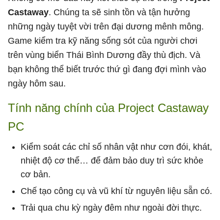
Castaway
. Chúng ta sẽ sinh tồn và tận hưởng
những ngày tuyệt vời trên đại dương mênh mông.
Game kiểm tra kỹ năng sống sót của người chơi
trên vùng biển Thái Bình Dương đầy thù địch. Và
bạn không thể biết trước thứ gì đang đợi mình vào
ngày hôm sau.
Tính năng chính của Project Castaway
PC
Kiểm soát các chỉ số nhân vật như cơn đói, khát,
nhiệt độ cơ thể… để đảm bảo duy trì sức khỏe
cơ bản.
Chế tạo công cụ và vũ khí từ nguyên liệu sẵn có.
Trải qua chu kỳ ngày đêm như ngoài đời thực.