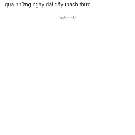
qua những ngày dài đầy thách thức.