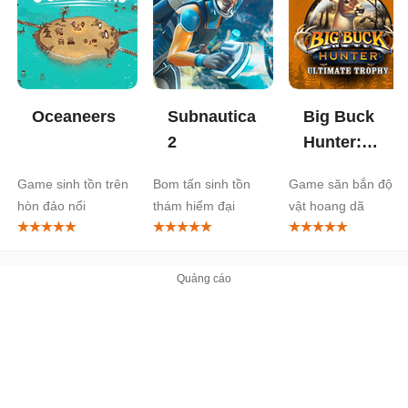
Oceaneers
Subnautica
Big Buck
2
Hunter:
Ultimate
Game sinh tồn trên
Bom tấn sinh tồn
Game săn bắn động
Trophy
hòn đảo nổi
thám hiểm đại
vật hoang dã
dương