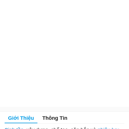
Giới Thiệu
Thông Tin