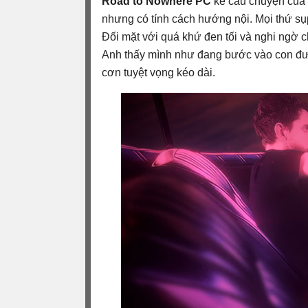
Road to Nowhere PC
kể câu chuyện của 
nhưng có tính cách hướng nội. Mọi thứ s
Đối mặt với quá khứ đen tối và nghi ngờ c
Anh thấy mình như đang bước vào con đườ
cơn tuyệt vọng kéo dài.