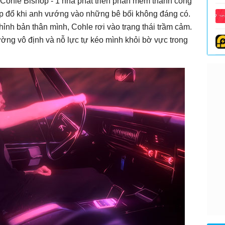
Cohle Bishop - 1 nhà phát triển phần mềm thành công
ụp đổ khi anh vướng vào những bê bối không đáng có.
hỉnh bản thân mình, Cohle rơi vào trạng thái trầm cảm.
ng vô định và nỗ lực tự kéo mình khỏi bờ vực trong