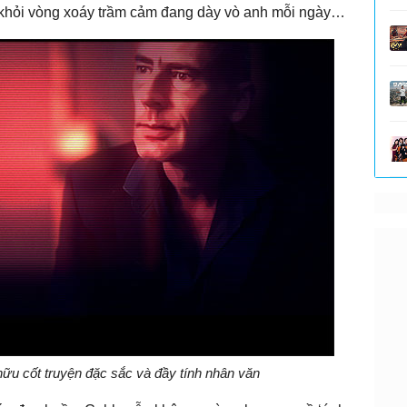
 khỏi vòng xoáy trầm cảm đang dày vò anh mỗi ngày…
u cốt truyện đặc sắc và đầy tính nhân văn