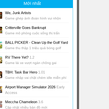
Mới nhất
We, Junk Artists
Game ghép ảnh đoán hình vui nhộn
Critterville Goes Bankrupt
Game mô phỏng cuộc sống thị trấn
BALL PICKER - Clean Up the Golf Yard
Game thu thập 1 triệu quả bóng golf
RV There Yet?
1.2
Game lái xe vượt ngàn chông gai
TBH: Task Bar Hero
1.01
Game nhập vai chặt chém idle miễn phí
Airport Manager Simulator 2026
Early
Access
Game quản lý sân bay từ A-Z
Meccha Chameleon
3.6
Cập nhật nhiều bản đồ mới