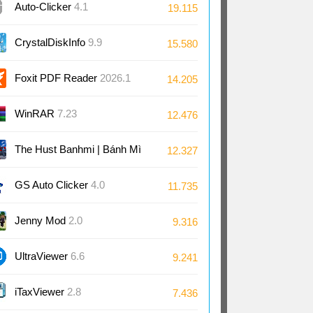
Auto-Clicker
4.1
19.115
CrystalDiskInfo
9.9
15.580
Foxit PDF Reader
2026.1
14.205
WinRAR
7.23
12.476
The Hust Banhmi | Bánh Mì
12.327
Bách Khoa
GS Auto Clicker
4.0
11.735
Jenny Mod
2.0
9.316
UltraViewer
6.6
9.241
iTaxViewer
2.8
7.436