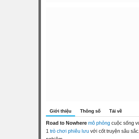
Giới thiệu
Thông số
Tải về
Road to Nowhere
mô phỏng
cuộc sống vớ
1
trò chơi phiêu lưu
với cốt truyện sâu sắc