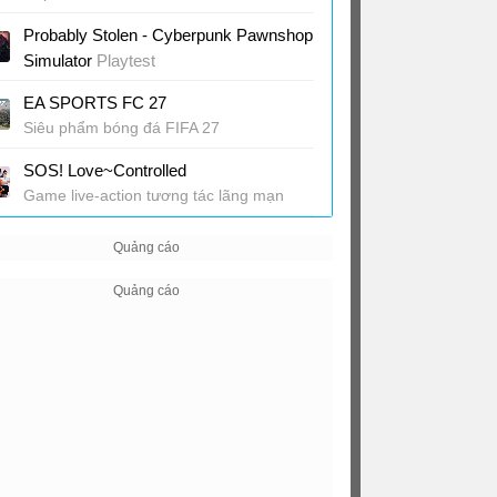
Probably Stolen - Cyberpunk Pawnshop
Simulator
Playtest
Game quản lý cửa hàng phong cách
EA SPORTS FC 27
Cyberpunk
Siêu phẩm bóng đá FIFA 27
SOS! Love~Controlled
Game live-action tương tác lãng mạn