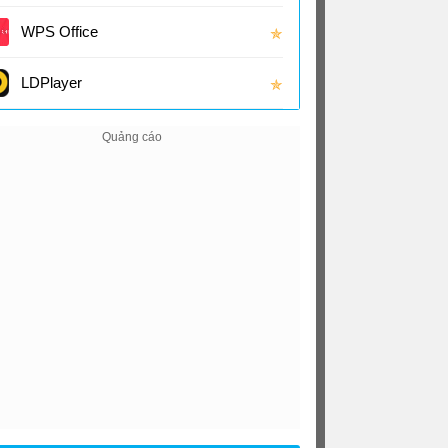
(16.0
WPS Office
✯
LDPlayer
✯