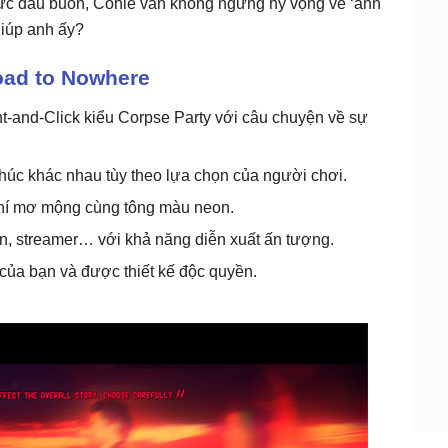
ý ức đau buồn, Cohle vẫn không ngừng hy vọng về ‘ánh
giúp anh ấy?
oad to Nowhere
t-and-Click kiểu Corpse Party với câu chuyện về sự
thúc khác nhau tùy theo lựa chọn của người chơi.
hí mơ mộng cùng tông màu neon.
n, streamer… với khả năng diễn xuất ấn tượng.
 của bạn và được thiết kế độc quyền.