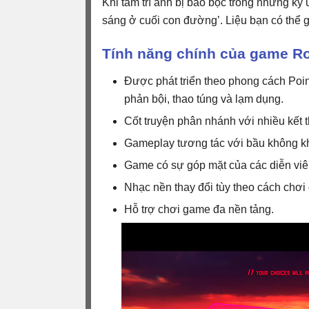
Khi tâm trí anh bị bao bọc trong những k
sáng ở cuối con đường’. Liệu bạn có thể 
Tính năng chính của game R
Được phát triển theo phong cách Poin
phản bội, thao túng và lạm dụng.
Cốt truyện phân nhánh với nhiều kết 
Gameplay tương tác với bầu không k
Game có sự góp mặt của các diễn viê
Nhạc nền thay đổi tùy theo cách chơi
Hỗ trợ chơi game đa nền tảng.