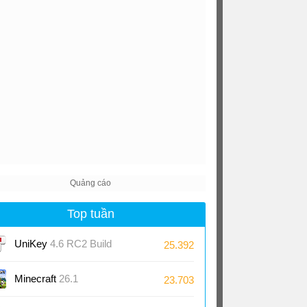
Top tuần
UniKey
4.6 RC2 Build
25.392
230919
Minecraft
26.1
23.703