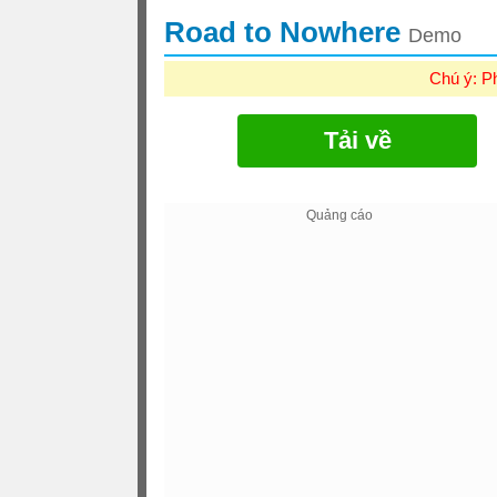
Road to Nowhere
Demo
Chú ý: P
Tải về