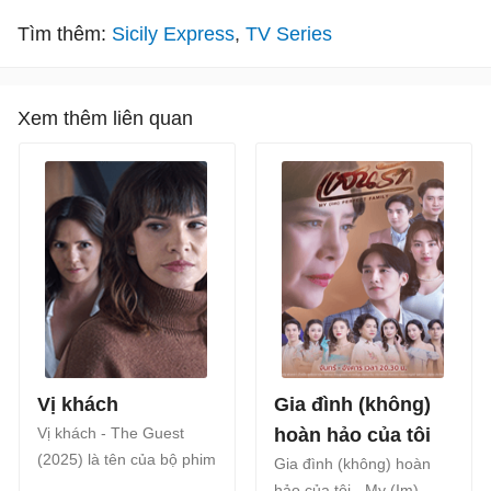
Tìm thêm:
Sicily Express
TV Series
Xem thêm liên quan
Vị khách
Gia đình (không)
Vị khách - The Guest
hoàn hảo của tôi
(2025) là tên của bộ phim
Gia đình (không) hoàn
tâm lý giật gân Colombia
hảo của tôi - My (Im)