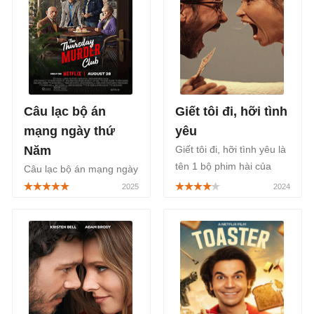
Câu lạc bộ án
Giết tôi đi, hỡi tình
mạng ngày thứ
yêu
Năm
Giết tôi đi, hỡi tình yêu là
tên 1 bộ phim hài của
Câu lạc bộ án mạng ngày
điện ảnh Ba Lan lên sóng
thứ Năm - The Thursday
Netflix từ 13/2, trong
Murder Club (2025) là bộ
chuỗi phim dành cho Lễ
phim hài tội phạm Mỹ
tình nhân Valentine năm
năm 2025, được chuyển
nay.
thể từ tiểu thuyết cùng
tên năm 2020 của
Richard Osman.