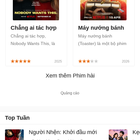
Chẳng ai tác hợp
Máy nướng bánh
Chẳng ai tác hợp,
Máy nướng bánh
Nobody Wants This, là
(Toaster) là một bộ phim
series phim hài lãng mạn
Ấn Độ thuộc thể loại hành
của Mỹ bao gồm 2 mùa,
động kết hợp yếu tố hài
phát sóng độc quyền trên
hước, sử dụng chiếc máy
kênh Netflix.
nướng bánh làm vật biểu
Xem thêm Phim hài
trưng cho sự chiếm hữu
và bản tính tham lam,
được phát sóng chính
thức trên Netlflix bắt đầu
từ ngày 15/04/2026.
Top Tuần
Người Nhện: Khởi đầu mới
Kẹ