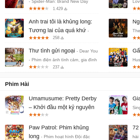
- Spider-Man: Brand New Day
Lov
1.429
(2026) chiếu rạp
Hàn
Anh trai tôi là khủng long:
Ngo
Tương lai của quá khứ
-
The
258
Phim anime hành động, thần thoại
- P
Việt chiếu rạp
Thư tình gửi ngoại
Gấ
- Dear You
- Phim điện ảnh tình cảm, gia đình
Hus
237
Trung Quốc
Thá
Phim Hài
Umamusume: Pretty Derby
Gi
– Khởi đầu một kỷ nguyên
Sin
mới
- Phim anime phiêu lưu Nhật
Qu
Bản chiếu rạp
Paw Patrol: Phim khủng
72
long
- Phim hoạt hình Đội đặc
hài 