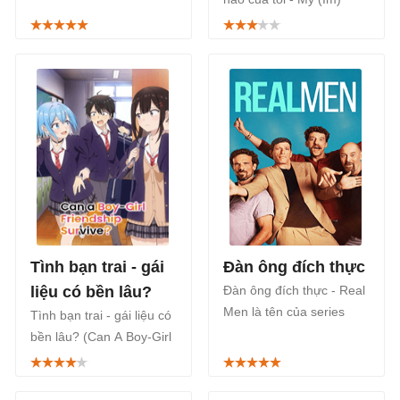
xoay quanh đời sống hôn
Perfect Family là một bộ
nhân gia đình và sự xuất
phim Thái Lan thuộc thể
hiện của vị khách bí ẩn.
loại tâm lý, tình cảm gia
đình mang đến câu
chuyện đầy kịch tính về
một gia tộc khách sạn
giàu có, được phát sóng
trên Netflix, từ ngày
29/07/2025.
Tình bạn trai - gái
Đàn ông đích thực
liệu có bền lâu?
Đàn ông đích thực - Real
Men là tên của series
Tình bạn trai - gái liệu có
phim hài Ý dài 8 tập phát
bền lâu? (Can A Boy-Girl
sóng trên Netflix từ ngày
Friendship Survive?) là
21/5/2025. Bộ phim xoay
một bộ phim hoạt
quanh chủ đề về tình