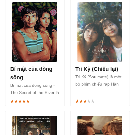
hình/anime Nhật Bản
bạn, tình yêu và hôn
thuộc thể loại tâm lý, tình
nhân gia đình.
cảm được chuyển thể lại
từ bộ truyện tranh cùng
tên, được phát sóng trên
FPT Play từ ngày
04/04/2025.
Bí mật của dòng
Tri Kỷ (Chiếu lại)
sông
Tri Kỷ (Soulmate) là một
bộ phim chiếu rạp Hàn
Bí mật của dòng sông -
Quốc thuộc thể loại tâm
The Secret of the River là
lý, tình cảm, chính thức
tên series phim truyền
được công chiếu vào
hình chính kịch của
ngày 24/03/2023 trên các
Mexico, phát sóng Mùa 1
rạp chiếu phim trên toàn
trên Netflix từ ngày
quốc.
9/10/2024.