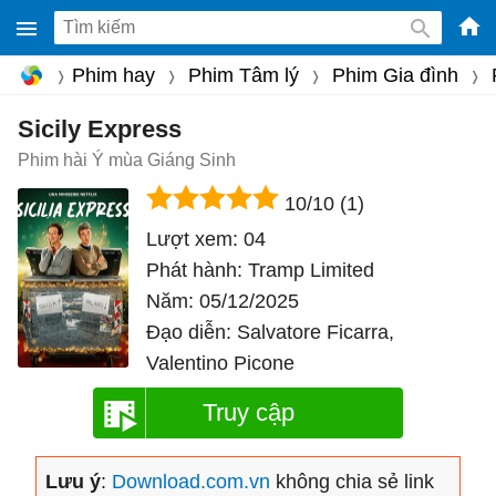
-
Phim hay
Phim Tâm lý
Phim Gia đình
Phầ
mềm
Sicily Express
gam
Phim hài Ý mùa Giáng Sinh
miễ
10/10
(1)
phí
Lượt xem:
04
cho
Phát hành:
Tramp Limited
Win
Năm:
05/12/2025
Mac
Đạo diễn:
Salvatore Ficarra,
iOS,
Valentino Picone
Andr
Truy cập
Lưu ý
:
Download.com.vn
không chia sẻ link