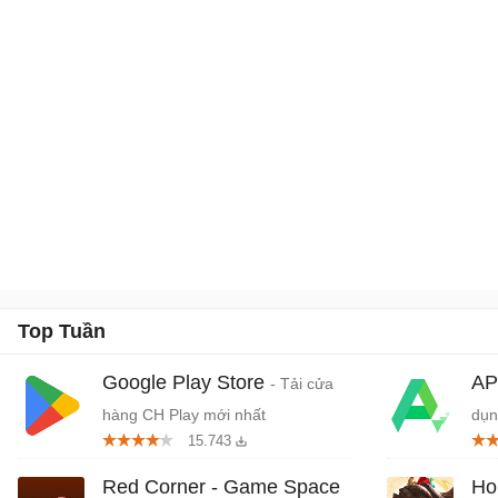
Top Tuần
Google Play Store
AP
- Tải cửa
hàng CH Play mới nhất
dụn
15.743
Red Corner - Game Space
Ho