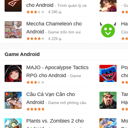
cho Android
- Trình quản lý và
- G
4.240
khởi chạy game trên di động
quố
Da
Meccha Chameleon cho
Ha
Android
- Game trốn tìm vui
Cửa
4.229
nhộn nhiều người chơi
dụn
Game Android
MAJO - Apocalypse Tactics
Po
RPG cho Android
ch
- Game
RPG chiến thuật pha trộn giữa tận
tro
thế vào ảo ảnh
Câu Cá Vạn Cân cho
Ta
Android
Hạ
- Game mô phỏng câu
cá phong cách hài hước
thu
Ngh
Plants vs. Zombies 2 cho
Mo