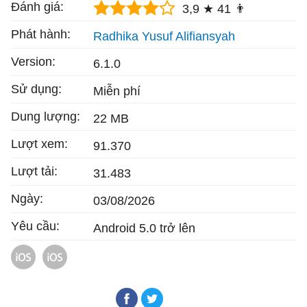
Đánh giá:
3,9 ★
41 👨
Phát hành:
Radhika Yusuf Alifiansyah
Version:
6.1.0
Sử dụng:
Miễn phí
Dung lượng:
22 MB
Lượt xem:
91.370
Lượt tải:
31.483
Ngày:
03/08/2026
Yêu cầu:
Android 5.0 trở lên
Garena Free Fire MAX: Sinh Nhật 9 Tuổi cho
Garena Free Fire: Sinh Nhật 9 Tuổi cho